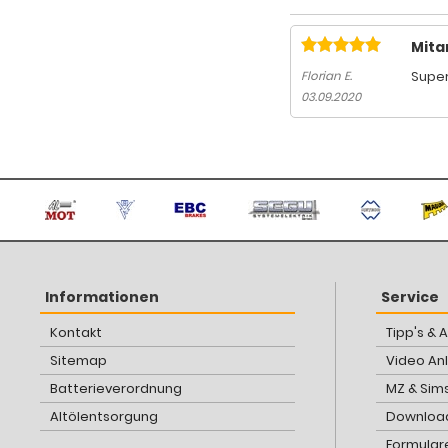
Mita
Super
Florian E.
03.09.2020
Informationen
Service
Kontakt
Tipp's & 
Sitemap
Video An
Batterieverordnung
MZ & Sim
Altölentsorgung
Download
Formular