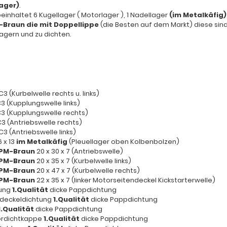
ager)
.
 beinhaltet 6 Kugellager ( Motorlager ), 1 Nadellager
(im Metalkäfig)
-Braun die mit Doppellippe
(die Besten auf dem Markt) diese sind
agern und zu dichten.
3 (Kurbelwelle rechts u. links)
C3 (Kupplungswelle links)
C3 (Kupplungswelle rechts)
C3 (Antriebswelle rechts)
C3 (Antriebswelle links)
6 x 13
im Metalkäfig
(Pleuellager oben Kolbenbolzen)
PM-Braun
20 x 30 x 7 (Antriebswelle)
PM-Braun
20 x 35 x 7 (Kurbelwelle links)
PM-Braun
20 x 47 x 7 (Kurbelwelle rechts)
PM-Braun
22 x 35 x 7 (linker Motorseitendeckel Kickstarterwelle)
tung
1.Qualität
dicke Pappdichtung
endeckeldichtung
1.Qualität
dicke Pappdichtung
1.Qualität
dicke Pappdichtung
tordichtkappe
1.Qualität
dicke Pappdichtung