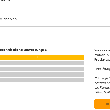
Stehlik
le-shop.de
hschnittliche Bewertung: 5
Wir würde
freuen. M
1
Produkte.
Eine Überp
Nur regis
erhalte A
ein Kunde
Freischalt
IH