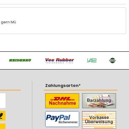
r gern Mû
Zahlungsarten²