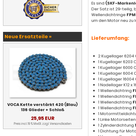
Es sind
(SKF-Markenl
Der Satz ist 29-teilig,
Wellendichtringe
FPM
um den Motor neu zu l
Neue Ersatzteile »
Lieferumfang:
2 Kugellager 6204 C
1 Kugellager 6203 
1 Kugellager 6000 
1 Kugellager 6004 
1 Kugellager 16004 
1 Nadellager K12 x 1
1 Wellendichtring
F
1 Wellendichtring
F
1 Wellendichtring
F
VOCA Kette verstärkt 420 (Blau)
1 Wellendichtring
F
136 Glieder + Schloß
1 Motormitteldich
25,95 EUR
1 Linke Motorseit
Preis incl. 19 % MwSt. zzgl.
Versandkosten
1 Zylinderdichtung
1 Dichtung für Mo