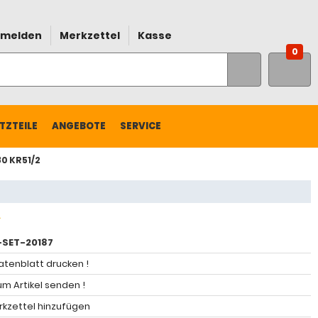
melden
Merkzettel
Kasse
0
TZTEILE
ANGEBOTE
SERVICE
80 KR51/2
SET-20187
atenblatt drucken !
m Artikel senden !
kzettel hinzufügen