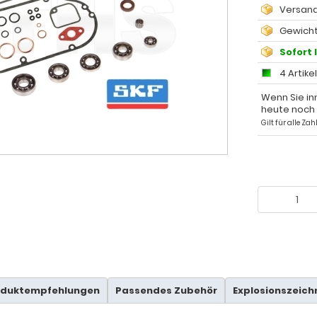
Versand
Gewicht
Sofort 
4 Artike
Wenn Sie in
heute noch
Gilt für alle Z
oduktempfehlungen
Passendes Zubehör
Explosionszeic