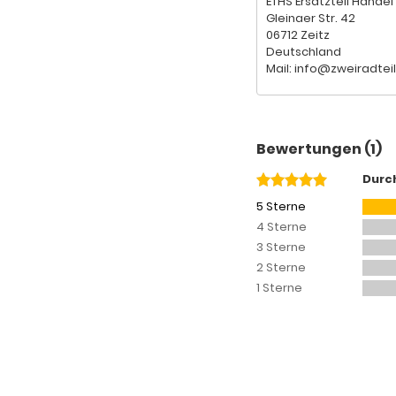
ETHS Ersatzteil Handel 
Gleinaer Str. 42
06712 Zeitz
Deutschland
Mail: info@zweiradtei
Bewertungen (1)
Durc
5 Sterne
4 Sterne
3 Sterne
2 Sterne
1 Sterne