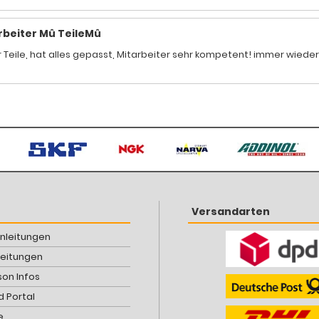
rbeiter Mû TeileMû
 Teile, hat alles gepasst, Mitarbeiter sehr kompetent! immer wiede
Versandarten
Anleitungen
leitungen
son Infos
 Portal
e