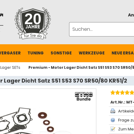
An
VERGASER
TUNING
SONSTIGE
WERKZEUGE
NEUE ERSA
Lager SETs
Premium - Motor Lager Dicht Satz S51 S53 S70 SR50/
 Lager Dicht Satz S51 S53 S70 SR50/80 KR51/2
Art.Nr.:
MT-
Artikeld
Frage zu
Zum Mer