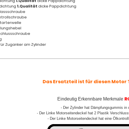
dichtung
1.Qualität
dicke Pappdichtung
dichtung
1.Qualität
dicke Pappdichtung
ablassschraube
ontrollschraube
starterwelle
pplungshebel
rschlussschraube
g
ür Zuganker am Zylinder
Das Ersatzteil ist für diesen Motor T
R
Eindeutig Erkennbare Merkmale
- Der Zylinder hat Dämpfungsgummis in
- Der Linke Motorseitendeckel hat 2 Plastik Verschluss
- Der Linke Motorseitendeckel hat eine Ölkontroll