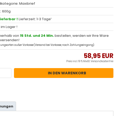
kategorie: Maxibrief
: 600g
lieferbar !
Lieferzeit: 1-3 Tage¹
l im Lager !
nerhalb von
15 Std. und 24 Min.
bestellen, werden wir Ihre Ware
 versenden!
ahlungsarten außer Vorkasse (Versand bei Vorkasse, nach Zahlungseingang).
58,95 EUR
Preis incl. 19 % MwSt.
Versandkostenfrei
IN DEN WARENKORB
hnungen