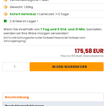
Gewicht: 1,60kg
Sofort lieferbar !
Lieferzeit: 1-3 Tage¹
2 Artikel im Lager !
Wenn Sie innerhalb von
1 Tag und 0 Std. und 21 Min.
bestellen,
werden wir Ihre Ware morgen versenden!
Gilt für alle Zahlungsarten außer Vorkasse (Versand bei Vorkasse, nach
Zahlungseingang).
175,58 EUR
Preis incl. 19 % MwSt.
Versandkostenfrei
IN DEN WARENKORB
Beschreibung
Produktempfehlungen