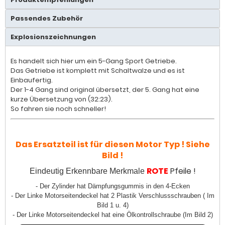
Passendes Zubehör
Explosionszeichnungen
Es handelt sich hier um ein 5-Gang Sport Getriebe.
Das Getriebe ist komplett mit Schaltwalze und es ist
Einbaufertig.
Der 1-4 Gang sind original übersetzt, der 5. Gang hat eine
kurze Übersetzung von (32:23).
So fahren sie noch schneller!
Das Ersatzteil ist für diesen Motor Typ ! Siehe
Bild !
ROTE
Pfeile !
Eindeutig Erkennbare Merkmale
- Der Zylinder hat Dämpfungsgummis in den 4-Ecken
- Der Linke Motorseitendeckel hat 2 Plastik Verschlussschrauben ( Im
Bild 1 u. 4)
- Der Linke Motorseitendeckel hat eine Ölkontrollschraube (Im Bild 2)