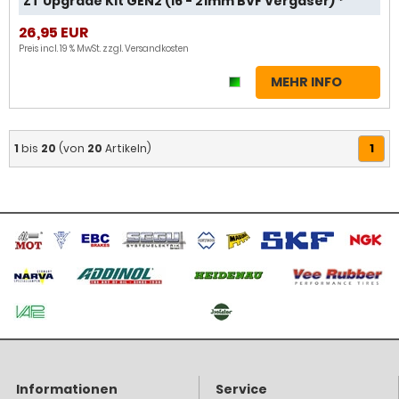
ZT Upgrade Kit GEN2 (16 - 21mm BVF Vergaser) *
26,95 EUR
Preis incl. 19 % MwSt. zzgl.
Versandkosten
MEHR INFO
1
1
bis
20
(von
20
Artikeln)
Informationen
Service