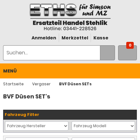
Anmelden
Merkzettel
Kasse
0
MENÜ
Startseite
Vergaser
BVF Düsen SETs
BVF Düsen SET's
Fahrzeug Filter