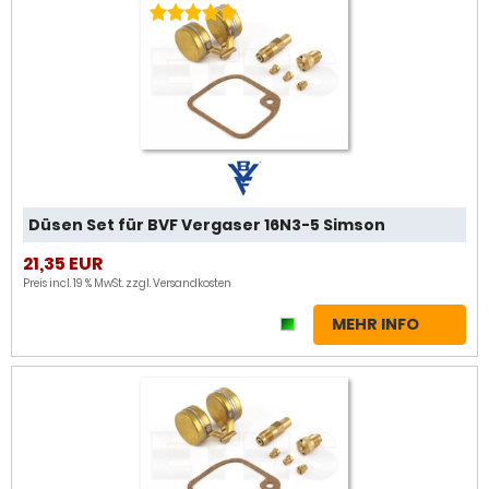
Düsen Set für BVF Vergaser 16N3-5 Simson
21,35 EUR
Preis incl. 19 % MwSt. zzgl.
Versandkosten
MEHR INFO