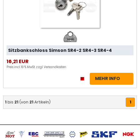
Sitzbankschloss Simson SR4-2 SR4-3 SR4-4
16,21 EUR
Preis incl. 19 % MwSt. zzgl.
Versandkosten
MEHR INFO
1
1
bis
21
(von
21
Artikeln)