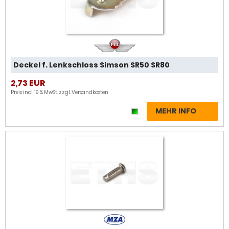
Deckel f. Lenkschloss Simson SR50 SR80
2,73 EUR
Preis incl. 19 % MwSt. zzgl.
Versandkosten
MEHR INFO