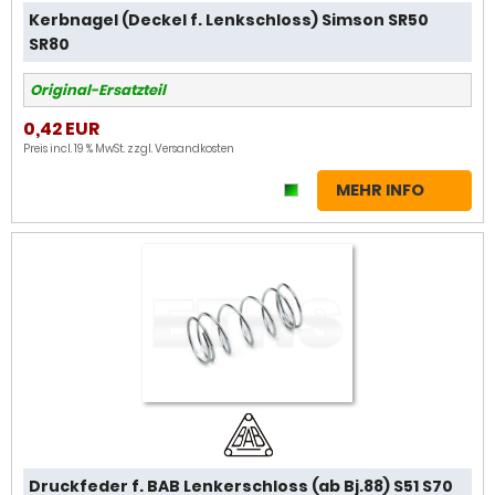
Kerbnagel (Deckel f. Lenkschloss) Simson SR50
SR80
Original-Ersatzteil
0,42 EUR
Preis incl. 19 % MwSt. zzgl.
Versandkosten
MEHR INFO
Druckfeder f. BAB Lenkerschloss (ab Bj.88) S51 S70