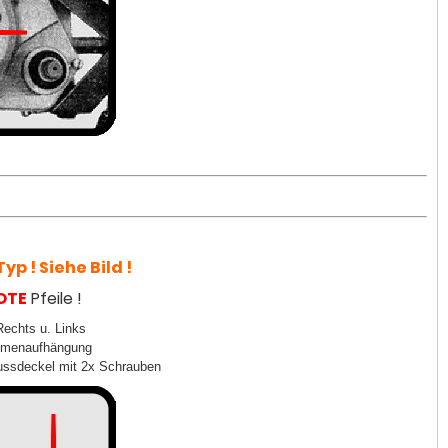
yp ! Siehe Bild !
OTE
Pfeile !
echts u. Links
ahmenaufhängung
lussdeckel mit 2x Schrauben