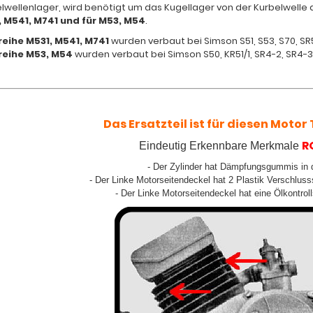
lwellenlager, wird benötigt um das Kugellager von der Kurbelwelle a
, M541, M741 und für M53, M54
.
eihe M531, M541, M741
wurden verbaut bei Simson S51, S53, S70, SR5
reihe M53, M54
wurden verbaut bei Simson S50, KR51/1, SR4-2, SR4-3
Das Ersatzteil ist für diesen Motor T
R
Eindeutig Erkennbare Merkmale
- Der Zylinder hat Dämpfungsgummis in
- Der Linke Motorseitendeckel hat 2 Plastik Verschluss
- Der Linke Motorseitendeckel hat eine Ölkontroll