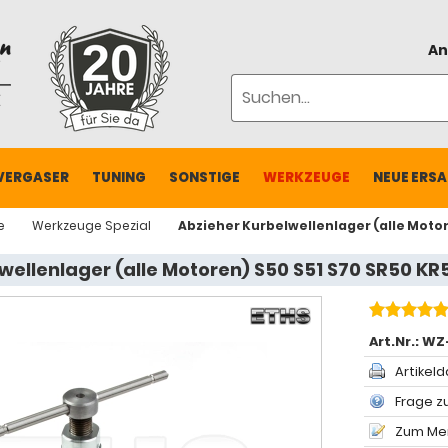
An
VERGASER
TUNING
SONSTIGE
WERKZEUGE
NEUE ERSA
e
Werkzeuge Spezial
Abzieher Kurbelwellenlager (alle Motore
wellenlager (alle Motoren) S50 S51 S70 SR50 KR5
Art.Nr.:
WZ
Artikeld
Frage zu
Zum Mer