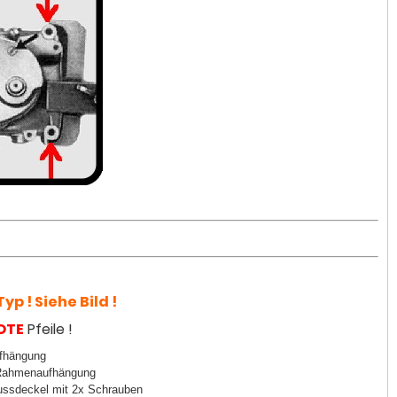
yp ! Siehe Bild !
OTE
Pfeile !
ufhängung
e Rahmenaufhängung
lussdeckel mit 2x Schrauben