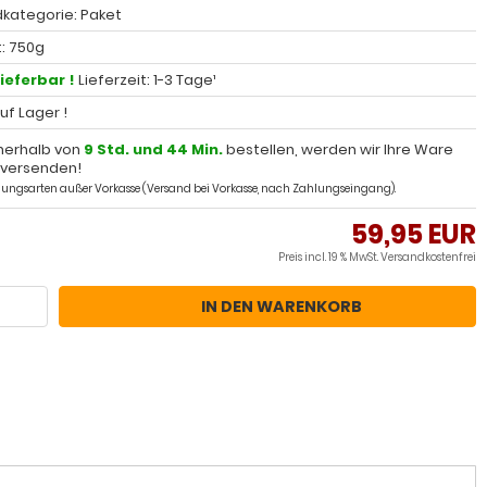
kategorie: Paket
: 750g
lieferbar !
Lieferzeit: 1-3 Tage¹
auf Lager !
nerhalb von
9 Std. und 44 Min.
bestellen, werden wir Ihre Ware
 versenden!
ahlungsarten außer Vorkasse (Versand bei Vorkasse, nach Zahlungseingang).
59,95 EUR
Preis incl. 19 % MwSt.
Versandkostenfrei
IN DEN WARENKORB