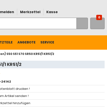
melden
Merkzettel
Kasse
0
TZTEILE
ANGEBOTE
SERVICE
n) S50 S51 S70 SR50 KR51/1 KR51/2
1/1 KR51/2
-24142
atenblatt drucken !
m Artikel senden !
kzettel hinzufügen