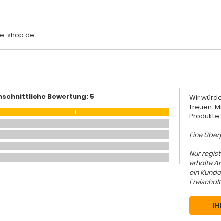
le-shop.de
hschnittliche Bewertung: 5
Wir würde
freuen. M
1
Produkte.
Eine Überp
Nur regis
erhalte A
ein Kunde
Freischalt
IH