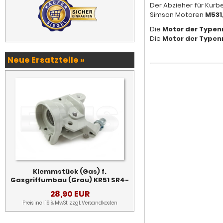
Der Abzieher für Kurbe
Simson Motoren
M531
Die
Motor der Typenr
Die
Motor der Typen
Neue Ersatzteile »
Klemmstück (Gas) f.
Gasgriffumbau (Grau) KR51 SR4-
28,90 EUR
Preis incl. 19 % MwSt. zzgl.
Versandkosten