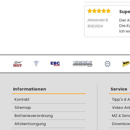
Supe
Der A
Alexander B.
Die K
10.10.2024
Ich w
Informationen
Service
Kontakt
Tipp's & 
Sitemap
Video An
Batterieverordnung
MZ & Sim
Altölentsorgung
Download