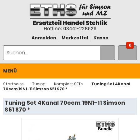
Anmelden
Merkzettel
Kasse
0
MENÜ
Startseite
Tuning
Komplett SETs
Tuning Set 4Kanal
70ccm 19N1-11 Simson S51 S70 *
Tuning Set 4Kanal 70ccm 19N1-11 Simson
S51 S70 *