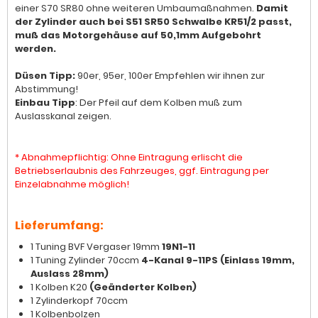
einer S70 SR80 ohne weiteren Umbaumaßnahmen.
Damit
der Zylinder auch bei S51 SR50 Schwalbe KR51/2 passt,
muß das Motorgehäuse auf 50,1mm Aufgebohrt
werden.
Düsen Tipp:
90er, 95er, 100er Empfehlen wir ihnen zur
Abstimmung!
Einbau Tipp
: Der Pfeil auf dem Kolben muß zum
Auslasskanal zeigen.
* Abnahmepflichtig: Ohne Eintragung erlischt die
Betriebserlaubnis des Fahrzeuges, ggf. Eintragung per
Einzelabnahme möglich!
Lieferumfang:
1 Tuning BVF Vergaser 19mm
19N1-11
1 Tuning Zylinder 70ccm
4-Kanal 9-11PS (Einlass 19mm,
Auslass 28mm)
1 Kolben K20
(Geänderter Kolben)
1 Zylinderkopf 70ccm
1 Kolbenbolzen