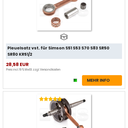
Pleuelsatz vst. für Simson S51 S53 S70 S83 SR50
SR80 KR51/2
28,58 EUR
Preis incl. 19 % MwSt. zzgl.
Versandkosten
MEHR INFO