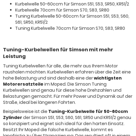
Kurbelwelle 50-60ccm für Simson S51, S53, SR50, KR51/2
Kurbelwelle 70ccm für Simson S70, S83, SR80
Tuning Kurbelwelle 50-60ccm für Simson S51, S53, S60,
S61, SR50, KR51/2
Tuning Kurbelwelle 70ccm für Simson S70, S83, SR80
Tuning-Kurbelwellen für Simson mit mehr
Leistung
Tuning Kurbelwellen für alle, die mehr aus Ihrem Motor
rausholen möchten. Kurbelwellen erfahren über die Zeit eine
hohe Belastung und sind deshalb eine der
wichtigsten
Motorersatzteile
im Moped. Die Simson Tuning
Kurbelwellen sind genau für diese hohe Drehzahlen und
Belastungen gemacht. Für mehr Power und Dynamik auf der
Straße, ideal bei längeren Fahrten.
Beispielsweise ist die
Tuning-Kurbelwelle für 50-60ccm
Zylinder
der Simson S51, S53, S60, S61, SR50 und KR51/2 genau
so konzipiert und eignet sich ideal für den harten Einsatz.
Besitzt Ihr Moped die falsche Kurbelwelle, kommt es
langfristig zu Über Strapazierung. Das resultiert oft in einem