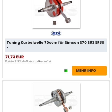
Tuning Kurbelwelle 70ccm für Simson S70 S83 SR80
*
71,73 EUR
Preis incl. 19 % MwSt.
Versandkostenfrei
MEHR INFO