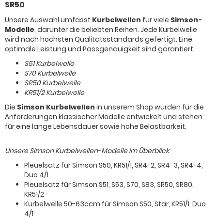
SR50
Unsere Auswahl umfasst
Kurbelwellen
für viele
Simson-
Modelle
, darunter die beliebten Reihen. Jede Kurbelwelle
wird nach höchsten Qualitätsstandards gefertigt. Eine
optimale Leistung und Passgenauigkeit sind garantiert.
S51 Kurbelwelle
S70 Kurbelwelle
SR50 Kurbelwelle
KR51/2 Kurbelwelle
Die
Simson Kurbelwellen
in unserem Shop wurden für die
Anforderungen klassischer Modelle entwickelt und stehen
für eine lange Lebensdauer sowie hohe Belastbarkeit.
Unsere Simson Kurbelwellen-Modelle im Überblick
Pleuelsatz für Simson S50, KR51/1, SR4-2, SR4-3, SR4-4,
Duo 4/1
Pleuelsatz für Simson S51, S53, S70, S83, SR50, SR80,
KR51/2
Kurbelwelle 50-63ccm für Simson S50, Star, KR51/1, Duo
4/1