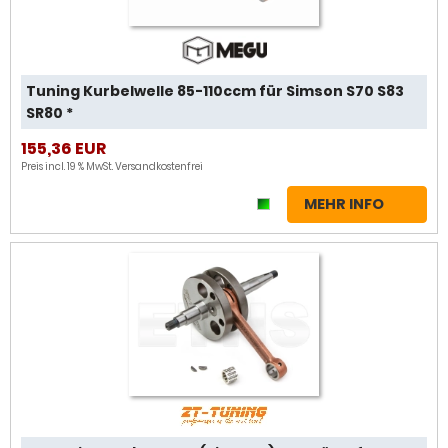
Tuning Kurbelwelle 85-110ccm für Simson S70 S83
SR80 *
155,36 EUR
Preis incl. 19 % MwSt.
Versandkostenfrei
MEHR INFO