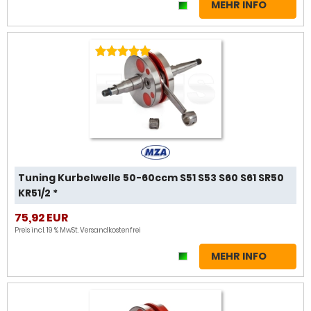
MEHR INFO
Tuning Kurbelwelle 50-60ccm S51 S53 S60 S61 SR50
KR51/2 *
75,92 EUR
Preis incl. 19 % MwSt.
Versandkostenfrei
MEHR INFO