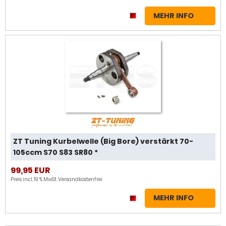
MEHR INFO
ZT Tuning Kurbelwelle (Big Bore) verstärkt 70-
105ccm S70 S83 SR80 *
99,95 EUR
Preis incl. 19 % MwSt.
Versandkostenfrei
MEHR INFO