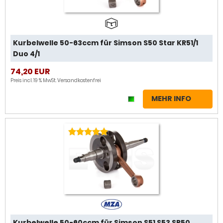
Kurbelwelle 50-63ccm für Simson S50 Star KR51/1
Duo 4/1
74,20 EUR
Preis incl. 19 % MwSt.
Versandkostenfrei
MEHR INFO
Kurbelwelle 50-60ccm für Simson S51 S53 SR50