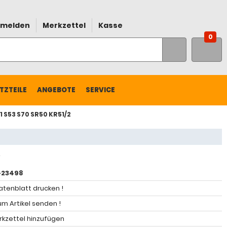
melden
Merkzettel
Kasse
0
TZTEILE
ANGEBOTE
SERVICE
 S53 S70 SR50 KR51/2
-23498
atenblatt drucken !
m Artikel senden !
kzettel hinzufügen