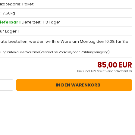
kategorie: Paket
: 7,50kg
lieferbar !
Lieferzeit: 1-3 Tage¹
auf Lager !
ute bestellen, werden wir Ihre Ware am Montag den 10.08 für Sie
ahlungsarten außer Vorkasse (Versand bei Vorkasse, nach Zahlungseingang).
85,00 EUR
Preis incl. 19 % MwSt.
Versandkostenfrei
IN DEN WARENKORB