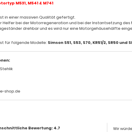
tortyp M531, M541 & M741
t in einer massiven Qualität gefertigt.
cher Helfer bei der Motorregeneration und bei der Instantsetzung des
tageständer drehbar und es wird nur eine Motorgehäusehälfte eing
st für folgende Modelle:
Simson S51, S53, S70, KR51/2, SR50 und 
onen:
Stehlik
le-shop.de
schnittliche Bewertung: 4.7
Wir würde