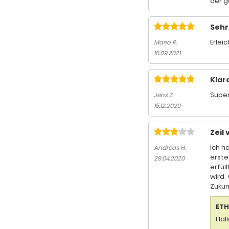
der g
Sehr
Erlei
Mario R.
15.09.2021
Klar
Super
Jens Z.
15.12.2020
Zeil 
Ich h
Andreas H.
erste
29.04.2020
erfül
wird.
Zukun
ETH
Hal