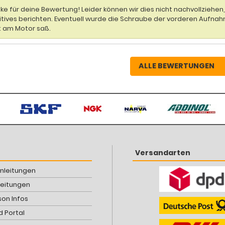
ke für deine Bewertung! Leider können wir dies nicht nachvollziehe
itives berichten. Eventuell wurde die Schraube der vorderen Aufnah
t am Motor saß.
ALLE BEWERTUNGEN
Versandarten
Anleitungen
leitungen
son Infos
 Portal