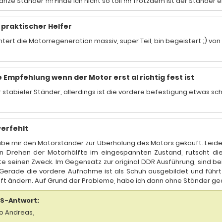
anze Ständer !!!! Finde ich nicht so toll !!!! Trotzdem ist der Stände
 praktischer Helfer
chtert die Motorregeneration massiv, super Teil, bin begeistert ;) vo
e Empfehlung wenn der Motor erst al richtig fest ist
 stabieler Ständer, allerdings ist die vordere befestigung etwas sc
verfehlt
abe mir den Motorständer zur Überholung des Motors gekauft. Leider
n Drehen der Motorhälfte im eingespannten Zustand, rutscht di
lte seinen Zweck. Im Gegensatz zur original DDR Ausführung, sind
 Gerade die vordere Aufnahme ist als Schuh ausgebildet und führt 
ft ändern. Auf Grund der Probleme, habe ich dann ohne Ständer ge
S-Antwort:
lo Andreas,