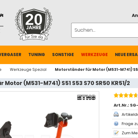
An
VERGASER
TUNING
SONSTIGE
WERKZEUGE
NEUE ERSA
e
Werkzeuge Spezial
Motorständer für Motor (M531-M741) S51
r Motor (M531-M741) S51 S53 S70 SR50 KR51/2
Art.Nr.:
SG
Artikeld
Frage zu
Zum Mer