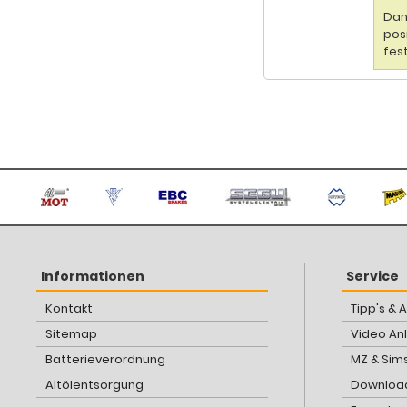
Dan
pos
fes
Informationen
Service
Kontakt
Tipp's & 
Sitemap
Video An
Batterieverordnung
MZ & Sim
Altölentsorgung
Download