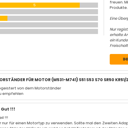
freuen. M
5
Produkte.
Eine Überp
Nur regis
erhalte A
ein Kunde
Freischalt
IH
RSTÄNDER FÜR MOTOR (M531-M741) S51 S53 S70 SR50 KR51/
egeistert von dem Motorständer
zu empfehlen
 Gut !!!
il !!!
r nur für einen Motortyp zu verwenden. Sollte mal den Zweiten Adap