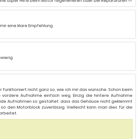
r eine super Hilfe beim Motor regenerieren oder bei Repararuren !!!
n mir eine klare Empfehlung
hwierig
 funktioniert nicht ganz so, wie ich mir das wünsche. Schon beim
e vordere Aufnahme einfach weg. Einzig die hintere Aufnahme
 beide Aufnahmen so gestaltet. dass das Gehäuse nicht geklemmt
so den Motorblock zuverlässig. Vielleicht kann man dies für die
arbeitet.