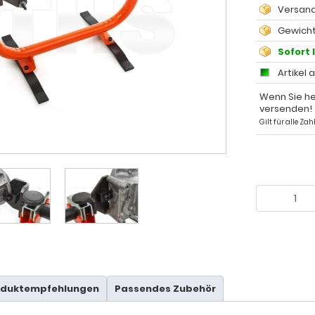
Versand
Gewicht
Sofort 
Artikel 
Wenn Sie he
versenden!
Gilt für alle Z
oduktempfehlungen
Passendes Zubehör