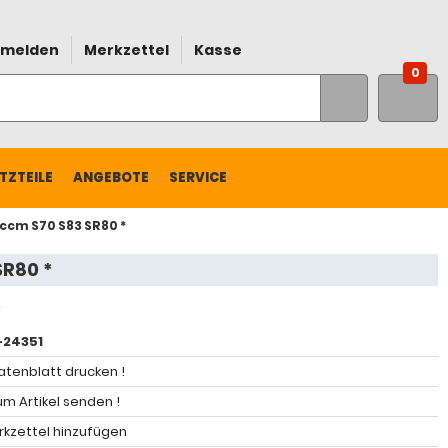
melden
Merkzettel
Kasse
0
TZTEILE
ANGEBOTE
SERVICE
5ccm S70 S83 SR80 *
SR80 *
24351
atenblatt drucken !
m Artikel senden !
kzettel hinzufügen