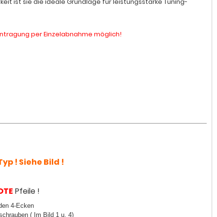
t ist sie die ideale Grundlage für leistungsstarke Tuning-
 Eintragung per Einzelabnahme möglich!
yp ! Siehe Bild !
OTE
Pfeile !
 den 4-Ecken
schrauben ( Im Bild 1 u. 4)