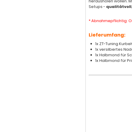
herausholen wollen. M
Setups -
qualitätvol
* Abnahmepflichtig: O
Lieferumfang:
1x ZT-Tuning Kurbel
1x versilbertes Na
1x Halbmond für 
1x Halbmond für Pr