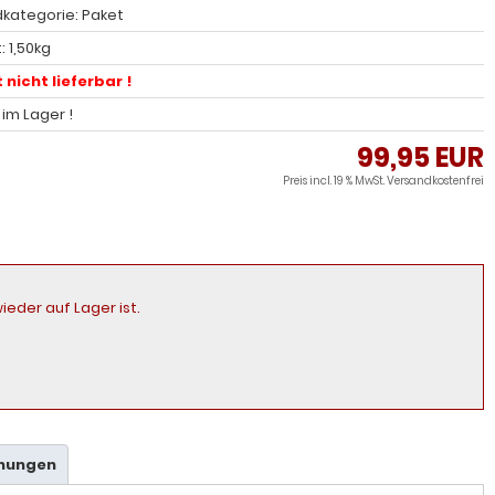
kategorie: Paket
 1,50kg
 nicht lieferbar !
l im Lager !
99,95 EUR
Preis incl. 19 % MwSt.
Versandkostenfrei
ieder auf Lager ist.
hnungen