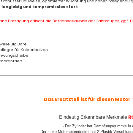
it robuster Bauweise, optimierter Wuchtung und hoher Passgenauigkei
l, langlebig und kompromisslos stark
.
hne Eintragung erlischt die Betriebserlaubnis des Fahrzeuges, ggf.
welle Big Bore
dellager für Kolbenbolzen
Schwungscheibe
imärantrieb
Das Ersatzteil ist für diesen Motor T
R
Eindeutig Erkennbare Merkmale
- Der Zylinder hat Dämpfungsgummis in
- Der Linke Motorseitendeckel hat 2 Plastik Verschluss