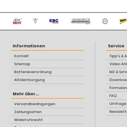
Informationen
Service
Kontakt
Tipp's & 
Sitemap
Video An
Batterieverordnung
MZ & Sim
Altölentsorgung
Download
Formular
Mehr über...
FAQ
Umfrage
Versandbedingungen
Newslett
Zahlungsarten
Widerrufsrecht