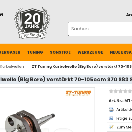
An
VERGASER
TUNING
SONSTIGE
WERKZEUGE
NEUE ERSA
Kurbelwellen
ZT Tuning Kurbelwelle (Big Bore) verstärkt 70-10
lwelle (Big Bore) verstärkt 70-105ccm S70 S83 
Art.Nr.:
MT-
Artikeld
Frage zu
Zum Mer