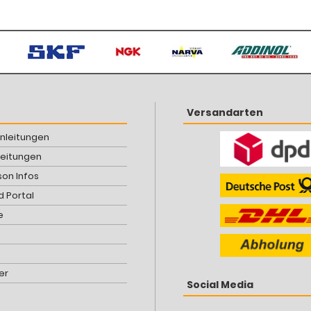
Versandarten
Anleitungen
leitungen
son Infos
 Portal
e
er
Social Media