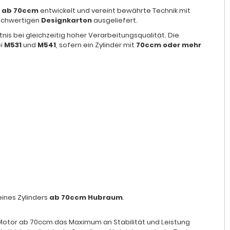
 ab 70ccm
entwickelt und vereint bewährte Technik mit
ochwertigen
Designkarton
ausgeliefert.
nis bei gleichzeitig hoher Verarbeitungsqualität. Die
i
M531
und
M541
, sofern ein Zylinder mit
70ccm oder mehr
eines Zylinders
ab 70ccm Hubraum
.
n Motor ab 70ccm das Maximum an Stabilität und Leistung