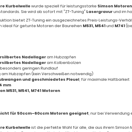
re Kurbelwelle
wurde speziell für leistungsstarke
Simson Motoren
andards. Sie wird ab sofort mit "ZT-Tuning"
Lasergravur
und im h
uktion bietet ZT-Tuning ein ausgezeichnetes Preis-Leistungs-Verhält
ch ideal für getunte Motoren der Baureihen
M531, M541
und
M741
(be
rsilbertes Nadellager
am Hubzapfen
rsilbertes Nadellager
am Kolbenbolzen
 besonders geringen Rundlauf
g
am Hubzapfen (kein Verschweißen notwendig)
ubwangen und geschmiedetes Pleuel
, für maximale Haltbarkeit
44 mm
on M531, M541, M741 Motoren
nicht für 50ccm–60ccm Motoren geeignet
, nur bei Verwendung 
re Kurbelwelle
ist die perfekte Wahl für alle, die aus ihrem Simso