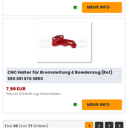
MEHR INFO
CNC Halter für Bremsleitung & Bowdenzug (Rot)
S50 S51 S70 SR50
7,99 EUR
Preis incl. 19 % MwSt. zzgl.
Versandkosten
MEHR INFO
1
2
3
1
bis
30
(von
77
Artikeln)