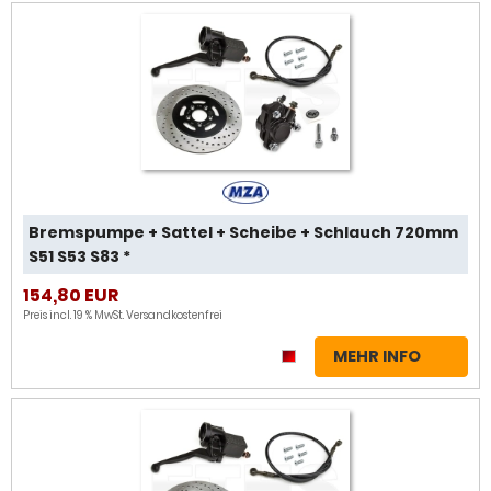
Bremspumpe + Sattel + Scheibe + Schlauch 720mm
S51 S53 S83 *
154,80 EUR
Preis incl. 19 % MwSt.
Versandkostenfrei
MEHR INFO