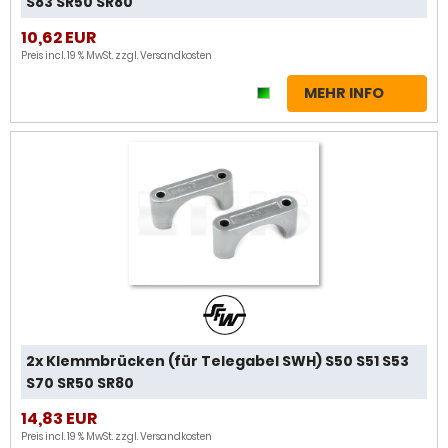
S83 SR50 SR80
10,62 EUR
Preis incl. 19 % MwSt. zzgl.
Versandkosten
MEHR INFO
2x Klemmbrücken (für Telegabel SWH) S50 S51 S53
S70 SR50 SR80
14,83 EUR
Preis incl. 19 % MwSt. zzgl.
Versandkosten