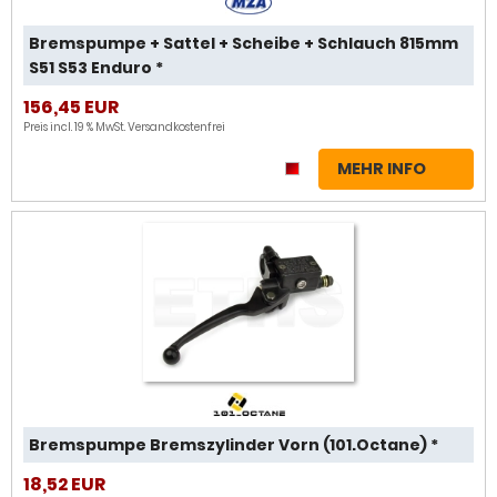
Bremspumpe + Sattel + Scheibe + Schlauch 815mm
S51 S53 Enduro *
156,45 EUR
Preis incl. 19 % MwSt.
Versandkostenfrei
MEHR INFO
Bremspumpe Bremszylinder Vorn (101.Octane) *
18,52 EUR