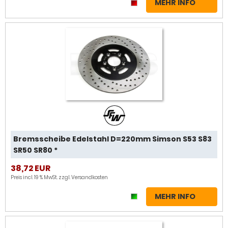
MEHR INFO
Bremsscheibe Edelstahl D=220mm Simson S53 S83
SR50 SR80 *
38,72 EUR
Preis incl. 19 % MwSt. zzgl.
Versandkosten
MEHR INFO