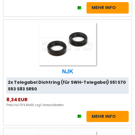
MEHR INFO
2x Telegabel Dichtring (für SWH-Telegabel) S51 S70
S53 S83 SR50
8,34 EUR
Preis incl. 19 % MwSt. zzgl.
Versandkosten
MEHR INFO