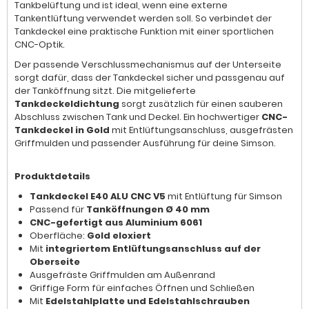
Tankbelüftung und ist ideal, wenn eine externe
Tankentlüftung verwendet werden soll. So verbindet der
Tankdeckel eine praktische Funktion mit einer sportlichen
CNC-Optik.
Der passende Verschlussmechanismus auf der Unterseite
sorgt dafür, dass der Tankdeckel sicher und passgenau auf
der Tanköffnung sitzt. Die mitgelieferte
Tankdeckeldichtung
sorgt zusätzlich für einen sauberen
Abschluss zwischen Tank und Deckel. Ein hochwertiger
CNC-
Tankdeckel in Gold
mit Entlüftungsanschluss, ausgefrästen
Griffmulden und passender Ausführung für deine Simson.
Produktdetails
Tankdeckel E40 ALU CNC V5
mit Entlüftung für Simson
Passend für
Tanköffnungen Ø 40 mm
CNC-gefertigt aus Aluminium 6061
Oberfläche:
Gold eloxiert
Mit
integriertem Entlüftungsanschluss auf der
Oberseite
Ausgefräste Griffmulden am Außenrand
Griffige Form für einfaches Öffnen und Schließen
Mit
Edelstahlplatte und Edelstahlschrauben