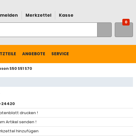
melden
Merkzettel
Kasse
0
TZTEILE
ANGEBOTE
SERVICE
son S50 S51 S70
-24420
atenblatt drucken !
m Artikel senden !
kzettel hinzufügen