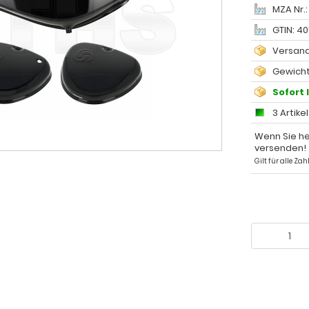
MZA Nr.:
GTIN: 4
Versand
Gewicht
Sofort 
3 Artike
Wenn Sie he
versenden!
Gilt für alle Z