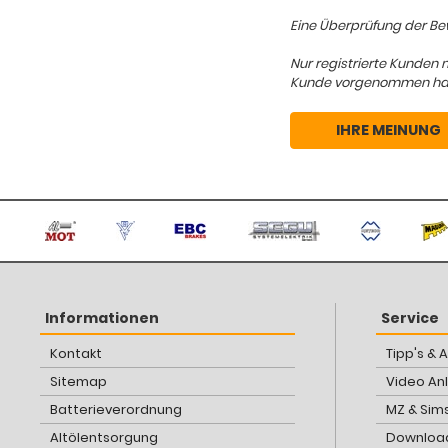
Eine Überprüfung der Bew
Nur registrierte Kunden 
Kunde vorgenommen hat, d
IHRE MEINUNG
Informationen
Service
Kontakt
Tipp's & 
Sitemap
Video An
Batterieverordnung
MZ & Sim
Altölentsorgung
Download