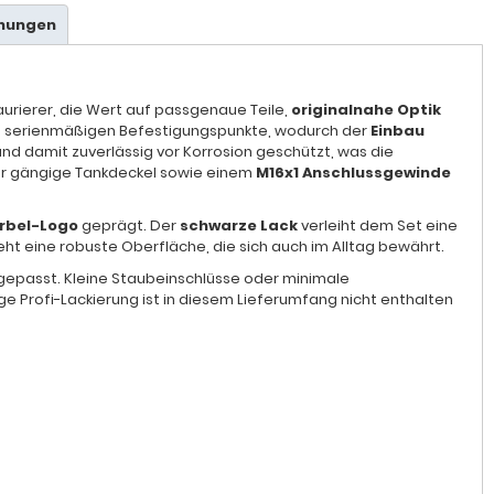
hnungen
aurierer, die Wert auf passgenaue Teile,
originalnahe Optik
lle serienmäßigen Befestigungspunkte, wodurch der
Einbau
nd damit zuverlässig vor Korrosion geschützt, was die
r gängige Tankdeckel sowie einem
M16x1 Anschlussgewinde
rbel-Logo
geprägt. Der
schwarze Lack
verleiht dem Set eine
teht eine robuste Oberfläche, die sich auch im Alltag bewährt.
angepasst. Kleine Staubeinschlüsse oder minimale
 Profi-Lackierung ist in diesem Lieferumfang nicht enthalten