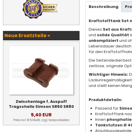
Beschreibung
Pr
Kraftstofftank Set 
Dieses
Set aus Kraf
Neue Ersatzteile »
und
solide Qualität
l
unkompliziert
und oh
Lebensdauer deutlich 
für den Kraftstoffhah
Die Seitendeckel bes
zeitlose, originale Op
Wichtiger Hinweis:
D
Lackunregelmäßigkeite
und stellt keinen Mang
Produktdetails:
Zwischenlage f. Auspuff
Tragschelle Simson SR50 SR80
Passend für
Simso
Kraftstofftank na
5,40 EUR
Innen
phosphatie
Preis incl. 19 % MwSt. zzgl.
Versandkosten
Tankstutzen Ø 
Anschlussgewinde