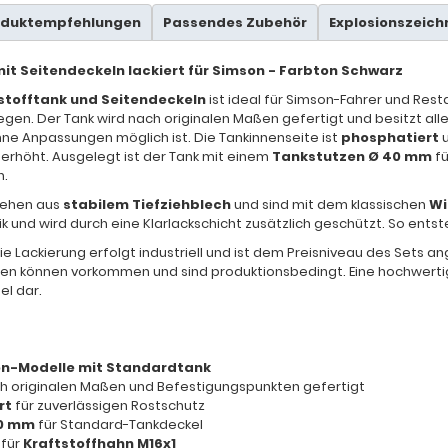
oduktempfehlungen
Passendes Zubehör
Explosionszeic
mit Seitendeckeln lackiert für Simson - Farbton Schwarz
tstofftank und Seitendeckeln
ist ideal für Simson-Fahrer und Rest
egen. Der Tank wird nach originalen Maßen gefertigt und besitzt a
ne Anpassungen möglich ist. Die Tankinnenseite ist
phosphatiert
u
erhöht. Ausgelegt ist der Tank mit einem
Tankstutzen Ø 40 mm
fü
n.
tehen aus
stabilem Tiefziehblech
und sind mit dem klassischen
Wi
tik und wird durch eine Klarlackschicht zusätzlich geschützt. So ents
ie Lackierung erfolgt industriell und ist dem Preisniveau des Sets 
n können vorkommen und sind produktionsbedingt. Eine hochwertige
el dar.
n-Modelle mit Standardtank
ch originalen Maßen und Befestigungspunkten gefertigt
rt
für zuverlässigen Rostschutz
40 mm
für Standard-Tankdeckel
 für
Kraftstoffhahn M16x1