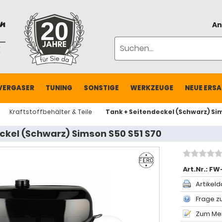
An
VERGASER
TUNING
SONSTIGE
WERKZEUGE
NEUE ERSA
Kraftstoffbehälter & Teile
Tank + Seitendeckel (Schwarz) Sim
ckel (Schwarz) Simson S50 S51 S70
Art.Nr.:
FW
Artikeld
Frage zu
Zum Mer