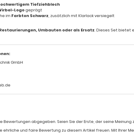
ochwertigem Tiefziehblech
Wirbel-Logo
geprägt
che im
Farbton Schwarz
, zusätzlich mit Klarlack versiegelt
Restaurierungen, Umbauten oder als Ersatz
. Dieses Set bietet 
onen:
chnik GmbH
eb.de
e Bewertungen abgegeben. Seien Sie der Erste, der seine Meinung zum
e ehrliche und faire Bewertung zu diesem Artikel freuen. Mit Ihrer 