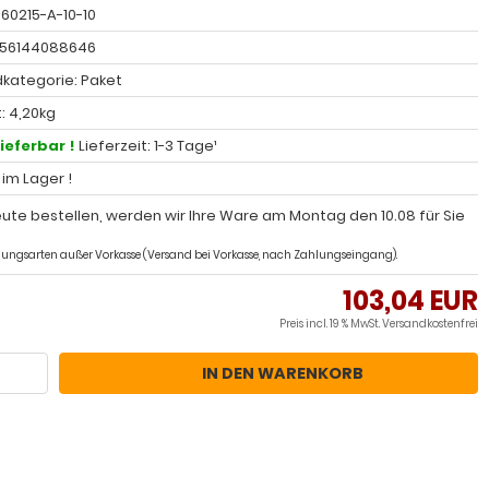
 60215-A-10-10
056144088646
kategorie: Paket
: 4,20kg
lieferbar !
Lieferzeit: 1-3 Tage¹
l im Lager !
ute bestellen, werden wir Ihre Ware am Montag den 10.08 für Sie
ahlungsarten außer Vorkasse (Versand bei Vorkasse, nach Zahlungseingang).
103,04 EUR
Preis incl. 19 % MwSt.
Versandkostenfrei
IN DEN WARENKORB