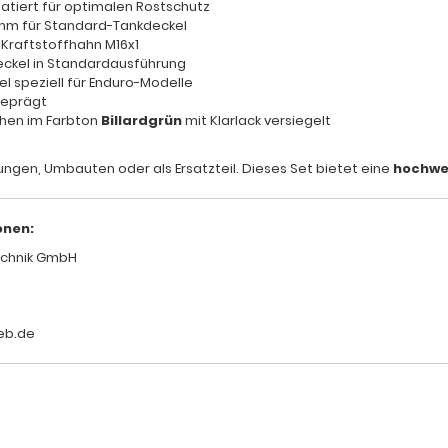
atiert für optimalen Rostschutz
mm für Standard-Tankdeckel
Kraftstoffhahn M16x1
ckel in Standardausführung
 speziell für Enduro-Modelle
eprägt
chen im Farbton
Billardgrün
mit Klarlack versiegelt
ungen, Umbauten oder als Ersatzteil. Dieses Set bietet eine
hochwer
onen:
chnik GmbH
eb.de