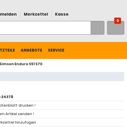
melden
Merkzettel
Kasse
0
TZTEILE
ANGEBOTE
SERVICE
 Simson Enduro S51 S70
-24378
atenblatt drucken !
m Artikel senden !
kzettel hinzufügen