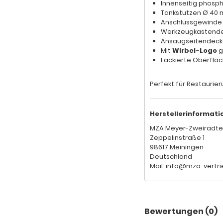
Innenseitig phosph
Tankstutzen Ø 40 
Anschlussgewinde 
Werkzeugkastende
Ansaugseitendeckel
Mit
Wirbel-Logo
g
Lackierte Oberflä
Perfekt für Restaurier
Herstellerinformati
MZA Meyer-Zweiradte
Zeppelinstraße 1
98617 Meiningen
Deutschland
Mail: info@mza-vertri
Bewertungen (0)