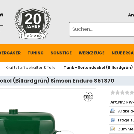
An
VERGASER
TUNING
SONSTIGE
WERKZEUGE
NEUE ERSA
Kraftstoffbehälter & Teile
Tank + Seitendeckel (Billardgrün)
ckel (Billardgrün) Simson Enduro S51 S70
Art.Nr.:
FW
Artikeld
Frage zu
Zum Mer