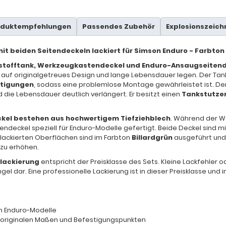
oduktempfehlungen
Passendes Zubehör
Explosionszeic
it beiden Seitendeckeln lackiert für Simson Enduro - Farbton
tstofftank, Werkzeugkastendeckel und Enduro-Ansaugseiten
t auf originalgetreues Design und lange Lebensdauer legen. Der Tan
tigungen
, sodass eine problemlose Montage gewährleistet ist. Der
d die Lebensdauer deutlich verlängert. Er besitzt einen
Tankstutzen
kel bestehen aus hochwertigem Tiefziehblech
. Während der W
ndeckel speziell für Enduro-Modelle gefertigt. Beide Deckel sind m
e lackierten Oberflächen sind im Farbton
Billardgrün
ausgeführt und z
zu erhöhen.
elackierung
entspricht der Preisklasse des Sets. Kleine Lackfehler
gel dar. Eine professionelle Lackierung ist in dieser Preisklasse und
n Enduro-Modelle
t originalen Maßen und Befestigungspunkten