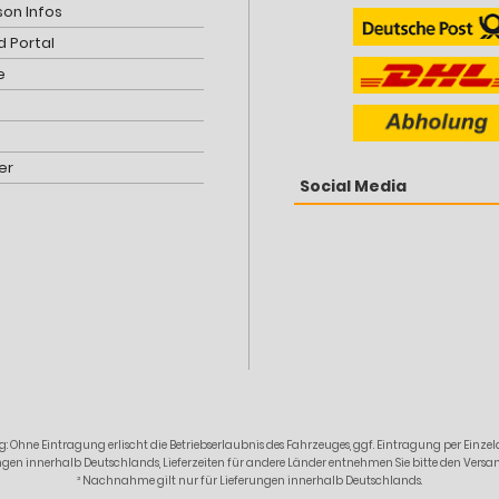
son Infos
 Portal
e
er
Social Media
: Ohne Eintragung erlischt die Betriebserlaubnis des Fahrzeuges, ggf. Eintragung per Ein
erungen innerhalb Deutschlands, Lieferzeiten für andere Länder entnehmen Sie bitte den Ver
² Nachnahme gilt nur für Lieferungen innerhalb Deutschlands.