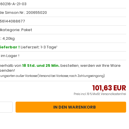
 60216-A-21-03
e Simson Nr.: 200655020
056144088677
kategorie: Paket
: 4,20kg
lieferbar !
Lieferzeit: 1-3 Tage¹
l im Lager !
nerhalb von
18 Std. und 25 Min.
bestellen, werden wir Ihre Ware
senden!
ahlungsarten außer Vorkasse (Versand bei Vorkasse, nach Zahlungseingang).
101,63 EUR
Preis incl. 19 % MwSt.
Versandkostenfrei
IN DEN WARENKORB