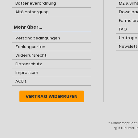
Batterieverordnung
MZ & Sim
Altölentsorgung
Download
Formular
Mehr über...
FAQ
Umfrage
Versandbedingungen
Newslett
Zahlungsarten
Widerrufsrecht
Datenschutz
Impressum
AGB's
VERTRAG WIDERRUFEN
* Abnahmepflichtig
¹ gilt für Lief