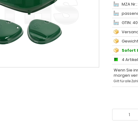
MZA Nr.:
passend
GTIN: 4
Versand
Gewicht
Sofort 
4 Artike
Wenn Sie in
morgen ver
Gilt für alle Z