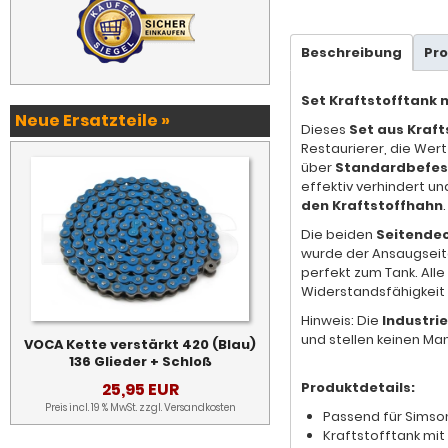
Beschreibung
Pr
Set Kraftstofftank m
Neue Ersatzteile »
Dieses
Set aus Kraf
Restaurierer, die Wer
über
Standardbefes
effektiv verhindert un
den Kraftstoffhahn
.
Die beiden
Seitendec
wurde der Ansaugseite
perfekt zum Tank. All
Widerstandsfähigkeit 
Hinweis: Die
Industri
und stellen keinen Man
VOCA Kette verstärkt 420 (Blau)
136 Glieder + Schloß
25,95 EUR
Produktdetails:
Preis incl. 19 % MwSt. zzgl.
Versandkosten
Passend für Simso
Kraftstofftank mi