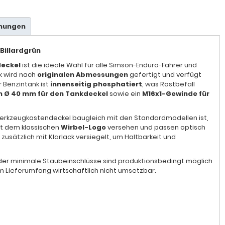
hnungen
 Billardgrün
deckel
ist die ideale Wahl für alle Simson-Enduro-Fahrer und
k wird nach
originalen Abmessungen
gefertigt und verfügt
 Benzintank ist
innenseitig phosphatiert
, was Rostbefall
 Ø 40 mm für den Tankdeckel
sowie ein
M16x1-Gewinde für
erkzeugkastendeckel baugleich mit den Standardmodellen ist,
it dem klassischen
Wirbel-Logo
versehen und passen optisch
usätzlich mit Klarlack versiegelt, um Haltbarkeit und
 oder minimale Staubeinschlüsse sind produktionsbedingt möglich
 im Lieferumfang wirtschaftlich nicht umsetzbar.