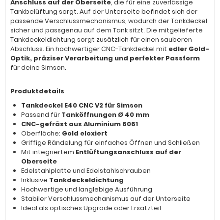
Anschluss auf der Oberseite
, die für eine zuverlässige
Tankbelüftung sorgt. Auf der Unterseite befindet sich der
passende Verschlussmechanismus, wodurch der Tankdeckel
sicher und passgenau auf dem Tank sitzt. Die mitgelieferte
Tankdeckeldichtung sorgt zusätzlich für einen sauberen
Abschluss. Ein hochwertiger CNC-Tankdeckel mit
edler Gold-
Optik, präziser Verarbeitung und perfekter Passform
für deine Simson.
Produktdetails
Tankdeckel E40 CNC V2 für Simson
Passend für
Tanköffnungen Ø 40 mm
CNC-gefräst aus Aluminium 6061
Oberfläche:
Gold eloxiert
Griffige Rändelung für einfaches Öffnen und Schließen
Mit integriertem
Entlüftungsanschluss auf der
Oberseite
Edelstahlplatte und Edelstahlschrauben
Inklusive
Tankdeckeldichtung
Hochwertige und langlebige Ausführung
Stabiler Verschlussmechanismus auf der Unterseite
Ideal als optisches Upgrade oder Ersatzteil