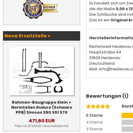
Es handelt sich um Zw
die die Maße
3,00 x 12
Die Schläuche sind mi
Das ist ein
Original Er
Neue Ersatzteile »
Herstellerinformati
Reifenwerk Heidenau 
Hauptstraße 44
01809 Heidenau
Deutschland
Mail: info@heidenau.
Bewertungen (1)
Rahmen-Baugruppe Klein +
Durc
Normteilen Enduro (Schwarz
PPB) Simson S50 S51 S70
5 Sterne
471,60 EUR
4 Sterne
Preis incl. 19 % MwSt.
Versandkostenfrei
3 Sterne