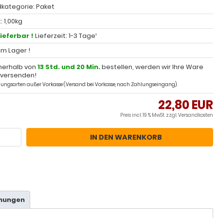
kategorie: Paket
 1,00kg
lieferbar !
Lieferzeit: 1-3 Tage¹
 im Lager !
nerhalb von
13 Std. und 20 Min.
bestellen, werden wir Ihre Ware
 versenden!
ahlungsarten außer Vorkasse (Versand bei Vorkasse, nach Zahlungseingang).
22,80 EUR
Preis incl. 19 % MwSt. zzgl.
Versandkosten
IN DEN WARENKORB
hnungen