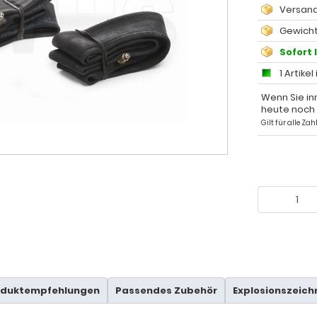
Versand
Gewicht:
Sofort 
1 Artikel
Wenn Sie in
heute noch
Gilt für alle Z
oduktempfehlungen
Passendes Zubehör
Explosionszeic