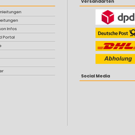
Versandarten
Anleitungen
leitungen
son Infos
 Portal
e
er
Social Media