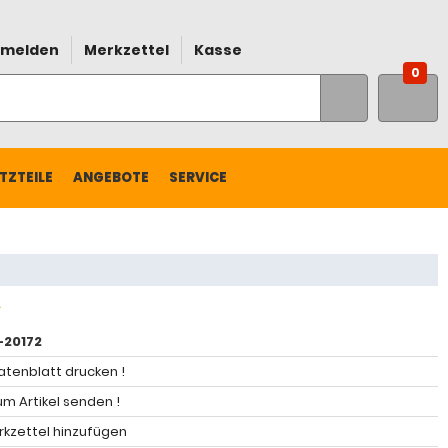
melden
Merkzettel
Kasse
0
TZTEILE
ANGEBOTE
SERVICE
20172
atenblatt drucken !
m Artikel senden !
kzettel hinzufügen