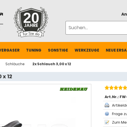
An
VERGASER
TUNING
SONSTIGE
WERKZEUGE
NEUE ERSA
Schläuche
2x Schlauch 3,00 x 12
 x 12
Art.Nr.:
FW-
Artikeld
Frage zu
Zum Mer