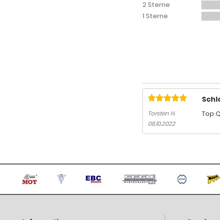
2 Sterne
1 Sterne
Schl
Top Qu
Torsten H.
08.10.2022