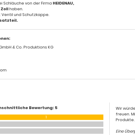
ei Schläuche von der Firma
HEIDENAU,
 Zoll
haben.
t Ventil und Schutzkappe.
satzteil.
onen:
GmbH & Co. Produktions KG
com
hschnittliche Bewertung: 5
Wir würde
freuen. M
1
Produkte.
Eine Überp