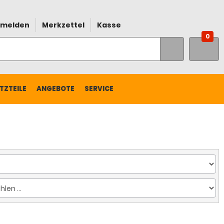
melden
Merkzettel
Kasse
0
TZTEILE
ANGEBOTE
SERVICE