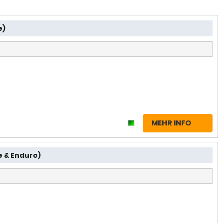
e)
MEHR INFO
e & Enduro)