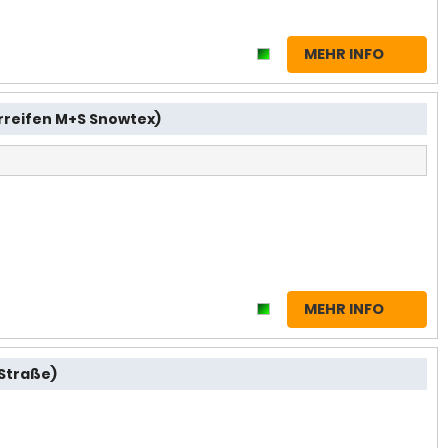
MEHR INFO
erreifen M+S Snowtex)
MEHR INFO
(Straße)