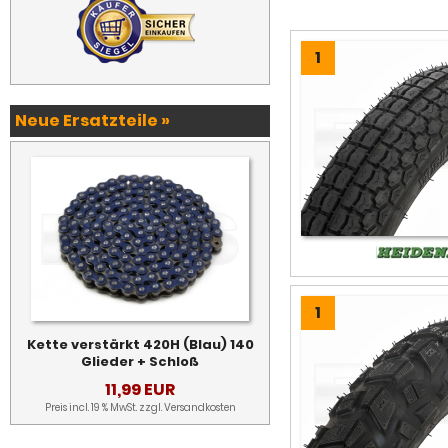
1
Neue Ersatzteile »
1
Kette verstärkt 420H (Blau) 140
Glieder + Schloß
11,99 EUR
Preis incl. 19 % MwSt. zzgl.
Versandkosten