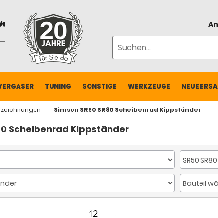
An
VERGASER
TUNING
SONSTIGE
WERKZEUGE
NEUE ERSA
szeichnungen
Simson SR50 SR80 Scheibenrad Kippständer
80 Scheibenrad Kippständer