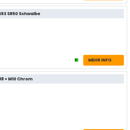
1 S53 SR50 Schwalbe
MEHR INFO
M8 + M10 Chrom