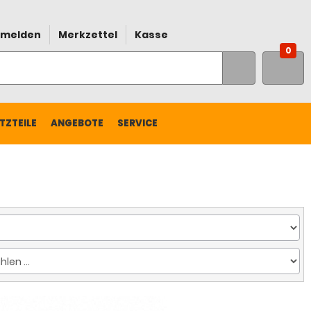
melden
Merkzettel
Kasse
0
TZTEILE
ANGEBOTE
SERVICE