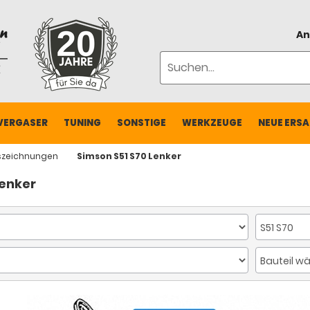
An
VERGASER
TUNING
SONSTIGE
WERKZEUGE
NEUE ERSA
szeichnungen
Simson S51 S70 Lenker
Lenker