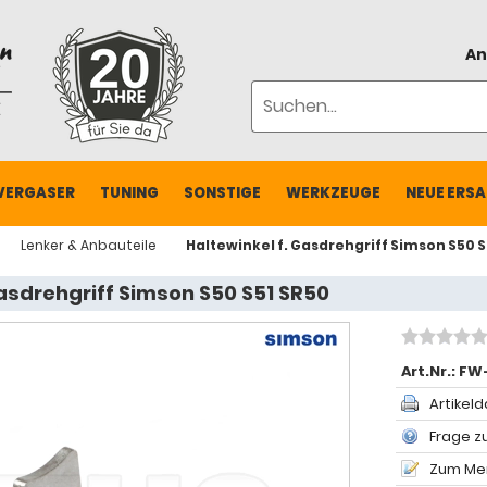
An
VERGASER
TUNING
SONSTIGE
WERKZEUGE
NEUE ERSA
Lenker & Anbauteile
Haltewinkel f. Gasdrehgriff Simson S50 S
Gasdrehgriff Simson S50 S51 SR50
Art.Nr.:
FW-
Artikeld
Frage zu
Zum Mer