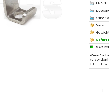
MZA Nr.
passend
GTIN: 4
Versand
Gewicht
Sofort 
9 Artike
Wenn Sie he
versenden!
Gilt für alle Z