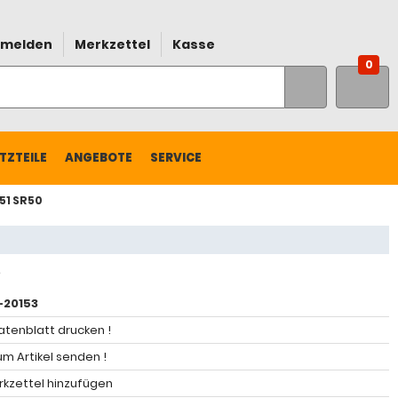
melden
Merkzettel
Kasse
0
TZTEILE
ANGEBOTE
SERVICE
51 SR50
20153
atenblatt drucken !
m Artikel senden !
kzettel hinzufügen