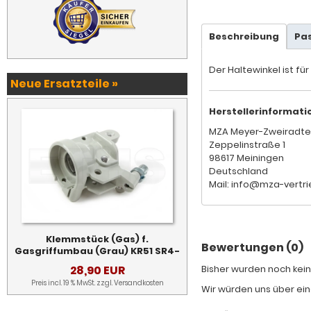
Beschreibung
Pa
Der Haltewinkel ist f
Neue Ersatzteile »
Herstellerinformati
MZA Meyer-Zweiradte
Zeppelinstraße 1
98617 Meiningen
Deutschland
Mail: info@mza-vertri
Klemmstück (Gas) f.
Bewertungen (0)
Gasgriffumbau (Grau) KR51 SR4-
28,90 EUR
Bisher wurden noch kein
Preis incl. 19 % MwSt. zzgl.
Versandkosten
Wir würden uns über ein