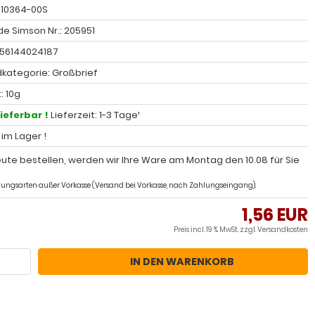
: 10364-00S
e Simson Nr.: 205951
056144024187
kategorie: Großbrief
: 10g
lieferbar !
Lieferzeit: 1-3 Tage¹
l im Lager !
ute bestellen, werden wir Ihre Ware am Montag den 10.08 für Sie
ahlungsarten außer Vorkasse (Versand bei Vorkasse, nach Zahlungseingang).
1,56 EUR
Preis incl. 19 % MwSt. zzgl.
Versandkosten
IN DEN WARENKORB