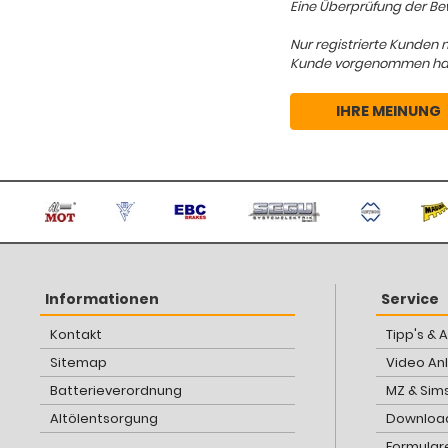
Eine Überprüfung der Bew
Nur registrierte Kunden 
Kunde vorgenommen hat, d
IHRE MEINUNG
Informationen
Service
Kontakt
Tipp's & 
Sitemap
Video An
Batterieverordnung
MZ & Sim
Altölentsorgung
Download
Formular