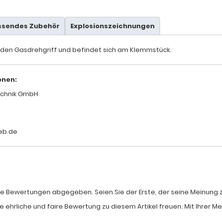
ssendes Zubehör
Explosionszeichnungen
ür den Gasdrehgriff und befindet sich am Klemmstück.
onen:
chnik GmbH
eb.de
e Bewertungen abgegeben. Seien Sie der Erste, der seine Meinung zum
e ehrliche und faire Bewertung zu diesem Artikel freuen. Mit Ihrer 