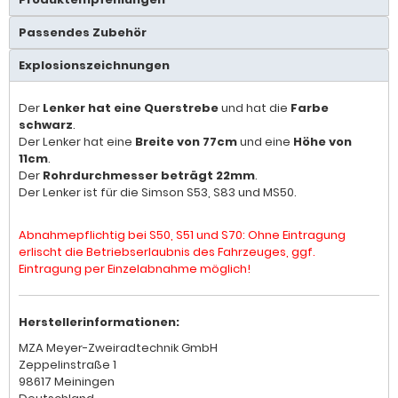
Passendes Zubehör
Explosionszeichnungen
Der
Lenker hat eine Querstrebe
und hat die
Farbe
schwarz
.
Der Lenker hat eine
Breite von 77cm
und eine
Höhe von
11cm
.
Der
Rohrdurchmesser beträgt 22mm
.
Der Lenker ist für die Simson S53, S83 und MS50.
Abnahmepflichtig bei S50, S51 und S70: Ohne Eintragung
erlischt die Betriebserlaubnis des Fahrzeuges, ggf.
Eintragung per Einzelabnahme möglich!
Herstellerinformationen:
MZA Meyer-Zweiradtechnik GmbH
Zeppelinstraße 1
98617 Meiningen