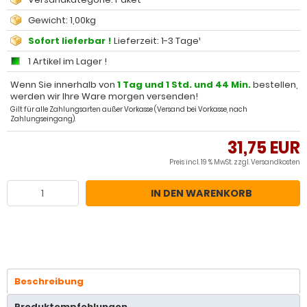
Gewicht: 1,00kg
Sofort lieferbar !
Lieferzeit: 1-3 Tage¹
1 Artikel im Lager !
Wenn Sie innerhalb von
1 Tag und 1 Std. und 44 Min.
bestellen,
werden wir Ihre Ware morgen versenden!
Gilt für alle Zahlungsarten außer Vorkasse (Versand bei Vorkasse, nach
Zahlungseingang).
31,75 EUR
Preis incl. 19 % MwSt. zzgl.
Versandkosten
IN DEN WARENKORB
Beschreibung
Produktempfehlungen