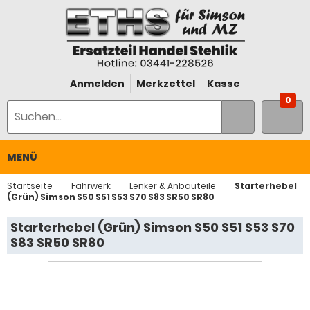
Anmelden
Merkzettel
Kasse
0
MENÜ
Startseite
Fahrwerk
Lenker & Anbauteile
Starterhebel
(Grün) Simson S50 S51 S53 S70 S83 SR50 SR80
Starterhebel (Grün) Simson S50 S51 S53 S70
S83 SR50 SR80