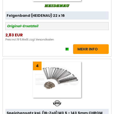
Felgenband (HEIDENAU) 22 x 16
Original-Ersatzteil
2,83 EUR
Preis incl. 19 % MwSt. zzgl.
Versandkosten
MEHR INFO
4
Speichensatz kpl. (16-Zoll) M3,5 - 143,5mm CHROM