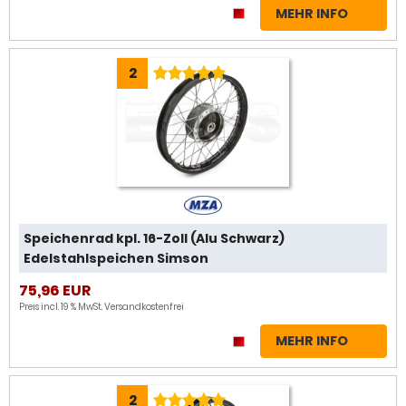
MEHR INFO
2
Speichenrad kpl. 16-Zoll (Alu Schwarz)
Edelstahlspeichen Simson
75,96 EUR
Preis incl. 19 % MwSt.
Versandkostenfrei
MEHR INFO
2