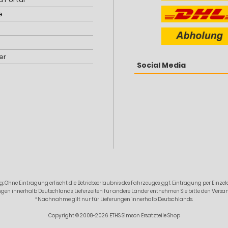
e
er
Social Media
: Ohne Eintragung erlischt die Betriebserlaubnis des Fahrzeuges, ggf. Eintragung per Ein
erungen innerhalb Deutschlands, Lieferzeiten für andere Länder entnehmen Sie bitte den Ver
² Nachnahme gilt nur für Lieferungen innerhalb Deutschlands.
Copyright © 2008-2026 ETHS Simson Ersatzteile Shop