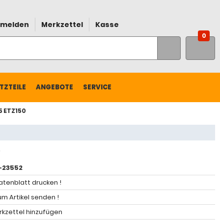
melden
Merkzettel
Kasse
0
TZTEILE
ANGEBOTE
SERVICE
25 ETZ150
-23552
atenblatt drucken !
m Artikel senden !
kzettel hinzufügen