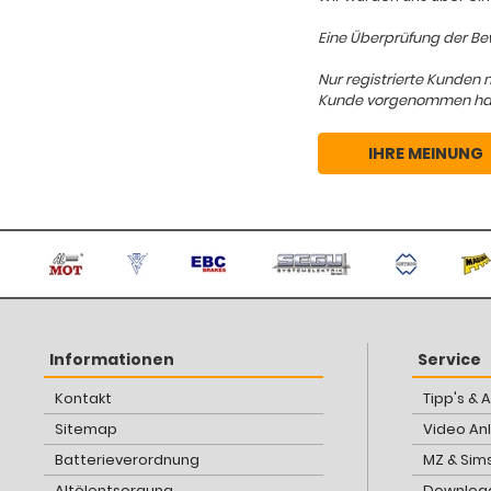
Eine Überprüfung der Bew
Nur registrierte Kunden 
Kunde vorgenommen hat, d
IHRE MEINUNG
Informationen
Service
Kontakt
Tipp's & 
Sitemap
Video An
Batterieverordnung
MZ & Sim
Altölentsorgung
Download