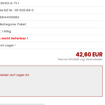
 35413-A-71-1
e MZ Nr.: 05-825.89-0
056144130680
kategorie: Paket
: 1,40kg
 nicht lieferbar !
l im Lager !
42,60 EUR
Preis incl. 19 % MwSt. zzgl.
Versandkosten
ieder auf Lager ist.