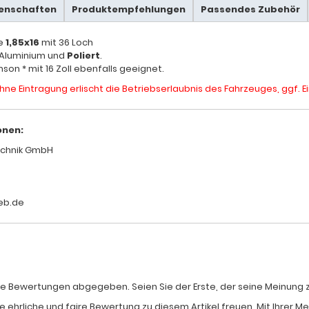
genschaften
Produktempfehlungen
Passendes Zubehör
ße
1,85x16
mit 36 Loch
s Aluminium und
Poliert
.
mson * mit 16 Zoll ebenfalls geeignet.
hne Eintragung erlischt die Betriebserlaubnis des Fahrzeuges, ggf.
onen:
chnik GmbH
eb.de
e Bewertungen abgegeben. Seien Sie der Erste, der seine Meinung zum
e ehrliche und faire Bewertung zu diesem Artikel freuen. Mit Ihrer 