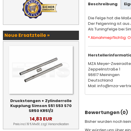
Beschreibung
Ei
Die Felge hat die Ma
Der Felgenring ist au
Als Tuningfelge bei Si
Neue Ersatzteile »
* Abnahmepflichtig: O
Herstellerinformati
MZA Meyer-Zweiradte
Zeppelinstraße 1
98617 Meiningen
Deutschland
Mail: info@mza-vertri
Druckstangen + Zylinderrolle
Kupplung Simson S51 S53 S70
SR50 KR51/2
Bewertungen (0)
14,83 EUR
Bisher wurden noch kein
Preis incl. 19 % MwSt. zzgl.
Versandkosten
Wir würden uns über ein