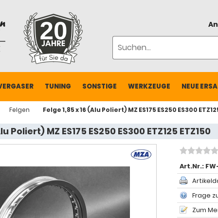
An
VERGASER
TUNING
SONSTIGE
WERKZEUGE
NEUE ERSA
Felgen
Felge 1,85 x 16 (Alu Poliert) MZ ES175 ES250 ES300 ETZ1
(Alu Poliert) MZ ES175 ES250 ES300 ETZ125 ETZ150
Art.Nr.:
FW
Artikeld
Frage zu
Zum Mer