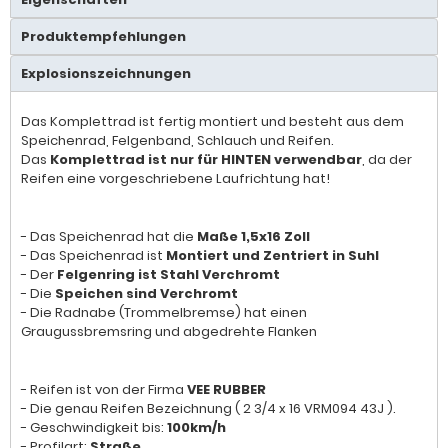
Produktempfehlungen
Explosionszeichnungen
Das Komplettrad ist fertig montiert und besteht aus dem
Speichenrad, Felgenband, Schlauch und Reifen.
Das
Komplettrad ist nur für HINTEN verwendbar
, da der
Reifen eine vorgeschriebene Laufrichtung hat!
- Das Speichenrad hat die
Maße 1,5x16 Zoll
- Das Speichenrad ist
Montiert und Zentriert in Suhl
- Der
Felgenring ist Stahl Verchromt
- Die
Speichen sind Verchromt
- Die Radnabe (Trommelbremse) hat einen
Graugussbremsring und abgedrehte Flanken
- Reifen ist von der Firma
VEE RUBBER
- Die genau Reifen Bezeichnung ( 2 3/4 x 16 VRM094 43J ).
- Geschwindigkeit bis:
100km/h
- Profilart:
Straße