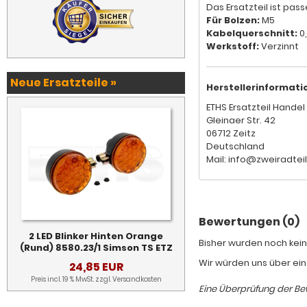
Das Ersatzteil ist pas
Für Bolzen:
M5
Kabelquerschnitt:
0,
Werkstoff:
Verzinnt
Neue Ersatzteile »
Herstellerinformati
ETHS Ersatzteil Handel 
Gleinaer Str. 42
06712 Zeitz
Deutschland
Mail: info@zweiradtei
Bewertungen (0)
2 LED Blinker Hinten Orange
Bisher wurden noch kein
(Rund) 8580.23/1 Simson TS ETZ
Wir würden uns über ein
24,85 EUR
Preis incl. 19 % MwSt. zzgl.
Versandkosten
Eine Überprüfung der Bew