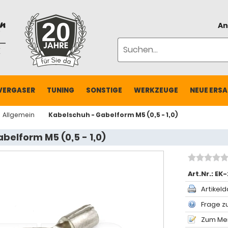
An
VERGASER
TUNING
SONSTIGE
WERKZEUGE
NEUE ERSA
Allgemein
Kabelschuh - Gabelform M5 (0,5 - 1,0)
belform M5 (0,5 - 1,0)
Art.Nr.:
EK-
Artikeld
Frage zu
Zum Mer