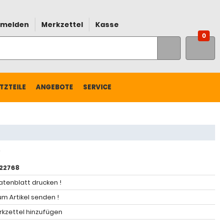
melden
Merkzettel
Kasse
0
TZTEILE
ANGEBOTE
SERVICE
22768
atenblatt drucken !
m Artikel senden !
kzettel hinzufügen