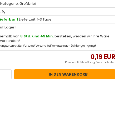
kategorie: Großbrief
: 1g
lieferbar !
Lieferzeit: 1-3 Tage¹
auf Lager !
nerhalb von
8 Std. und 45 Min.
bestellen, werden wir Ihre Ware
 versenden!
ahlungsarten außer Vorkasse (Versand bei Vorkasse, nach Zahlungseingang).
0,19 EUR
Preis incl. 19 % MwSt. zzgl.
Versandkosten
IN DEN WARENKORB