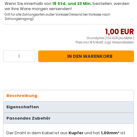
Wenn Sie innerhalb von
18 Std. und 23 Min.
bestellen, werden
wir Ihre Ware morgen versenden!
Gilt für alle Zahlungsarten außer Vorkasse (Versand bei Vorkasse, nach
Zahlungseingang).
1,00 EUR
Grundpreis: (1,00 EUR pro Meter )
Preis incl. 19 % MwSt. zzgl.
Versandkosten
IN DEN WARENKORB
Beschreibung
Eigenschaften
Passendes Zubehör
Der Draht in dem Kabel ist aus
Kupfer
und hat
1,00mm²
ist