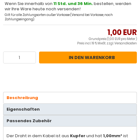
Wenn Sie innerhalb von
11 Std. und 36 Min.
bestellen, werden
wir Ihre Ware heute noch versenden!
Gilt für alle Zahlungsarten außer Vorkasse (Versand bei Vorkasse, nach
Zahlungseingang).
1,00 EUR
Grundpreis: (1,00 EUR pro Meter )
Preis incl. 19 % MwSt. zzgl.
Versandkosten
IN DEN WARENKORB
Beschreibung
Eigenschaften
Passendes Zubehör
Der Draht in dem Kabel ist aus
Kupfer
und hat
1,00mm²
ist