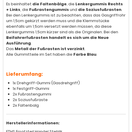
Es beinhaltet
die Faltenbälge
, die
Lenkergummis Rechts
+ Links
, die
Fußrastengummis
und
die Soziusfußrasten
.
Bei den Lenkergummis ist zu beachten, dass das Gasgriffrohr
um 1,5cm gekürzt werden muss und die Klemmstücke
ebenfalls um 1,5cm versetzt werden müssen, da diese
Lenkergummis 1,5cm kürzer sind als die Originalen. Bei den
Beifahrerfußrasten handelt es sich um die Neue
Ausführung
.
Das
Metall der Fußrasten ist verzinkt
.
Alle Gummitteile im Set haben die
Farbe Blau
.
Lieferumfang:
1x Drehgriff-Gummi (Gasdrehgriff)
1x Festgriff-Gummi
2x Fußrastengummi
2x Soziusfußraste
2x Faltenbalg
Herstellerinformationen:
ETHS Ersatzteil Handel Stehlik