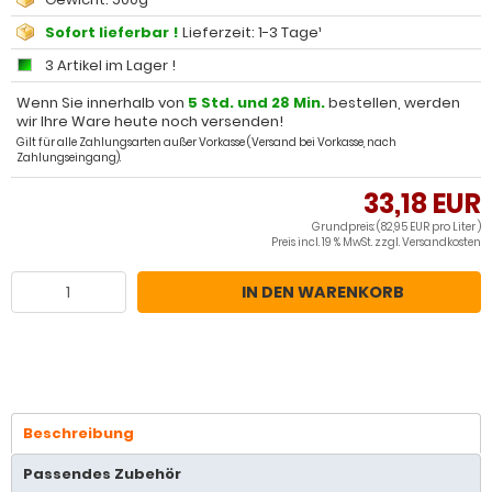
Sofort lieferbar !
Lieferzeit: 1-3 Tage¹
3 Artikel im Lager !
Wenn Sie innerhalb von
5 Std. und 28 Min.
bestellen, werden
wir Ihre Ware heute noch versenden!
Gilt für alle Zahlungsarten außer Vorkasse (Versand bei Vorkasse, nach
Zahlungseingang).
33,18 EUR
Grundpreis: (82,95 EUR pro Liter )
Preis incl. 19 % MwSt. zzgl.
Versandkosten
IN DEN WARENKORB
Beschreibung
Passendes Zubehör