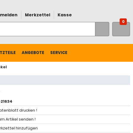
melden
Merkzettel
Kasse
0
TZTEILE
ANGEBOTE
SERVICE
ckel
21634
atenblatt drucken !
m Artikel senden !
kzettel hinzufügen