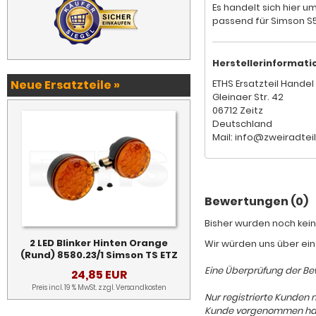
Es handelt sich hier u
passend für Simson S5
Herstellerinformati
Neue Ersatzteile »
ETHS Ersatzteil Handel 
Gleinaer Str. 42
06712 Zeitz
Deutschland
Mail: info@zweiradtei
Bewertungen (0)
Bisher wurden noch kein
2 LED Blinker Hinten Orange
Wir würden uns über ein
(Rund) 8580.23/1 Simson TS ETZ
Eine Überprüfung der Bew
24,85 EUR
Preis incl. 19 % MwSt. zzgl.
Versandkosten
Nur registrierte Kunden 
Kunde vorgenommen hat, d