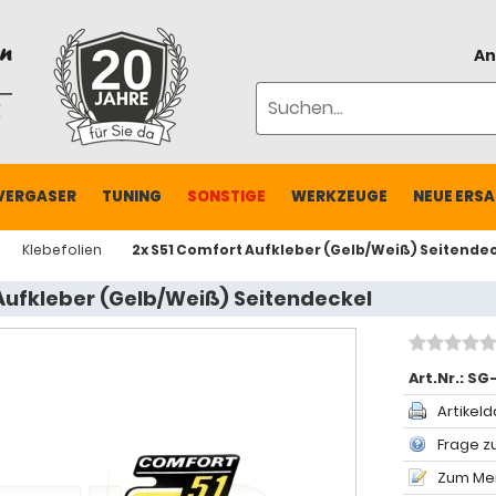
An
VERGASER
TUNING
SONSTIGE
WERKZEUGE
NEUE ERSA
Klebefolien
2x S51 Comfort Aufkleber (Gelb/Weiß) Seitende
Aufkleber (Gelb/Weiß) Seitendeckel
Art.Nr.:
SG-
Artikeld
Frage zu
Zum Mer