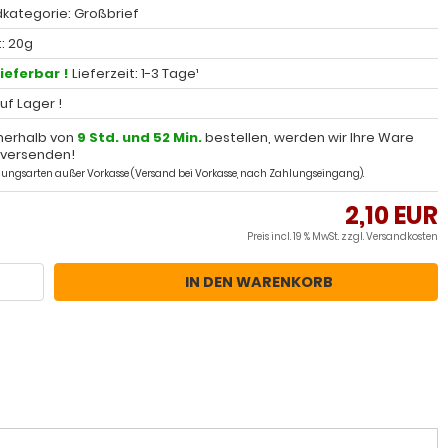
kategorie: Großbrief
: 20g
lieferbar !
Lieferzeit: 1-3 Tage¹
auf Lager !
nerhalb von
9 Std. und 52 Min.
bestellen, werden wir Ihre Ware
 versenden!
ahlungsarten außer Vorkasse (Versand bei Vorkasse, nach Zahlungseingang).
2,10 EUR
Preis incl. 19 % MwSt. zzgl.
Versandkosten
IN DEN WARENKORB