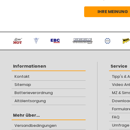
IHRE MEINUNG
Informationen
Service
Kontakt
Tipp's & 
Sitemap
Video An
Batterieverordnung
MZ & Sim
Altölentsorgung
Download
Formular
Mehr über...
FAQ
Umfrage
Versandbedingungen