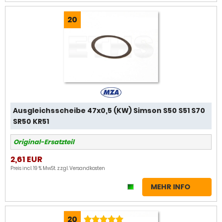
20
Ausgleichsscheibe 47x0,5 (KW) Simson S50 S51 S70
SR50 KR51
Original-Ersatzteil
2,61 EUR
Preis incl. 19 % MwSt. zzgl.
Versandkosten
MEHR INFO
20