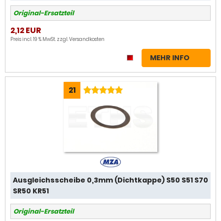
Original-Ersatzteil
2,12 EUR
Preis incl. 19 % MwSt. zzgl.
Versandkosten
MEHR INFO
21
Ausgleichsscheibe 0,3mm (Dichtkappe) S50 S51 S70
SR50 KR51
Original-Ersatzteil