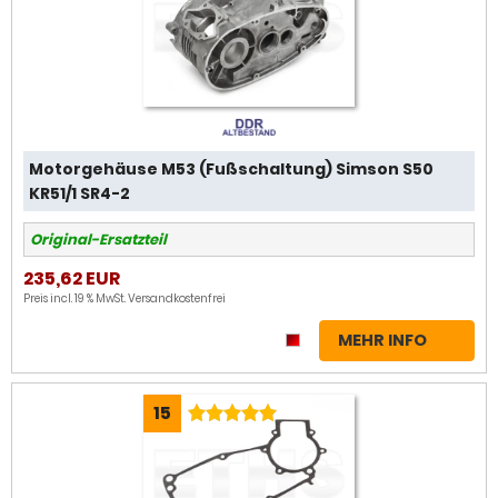
Motorgehäuse M53 (Fußschaltung) Simson S50
KR51/1 SR4-2
Original-Ersatzteil
235,62 EUR
Preis incl. 19 % MwSt.
Versandkostenfrei
MEHR INFO
15