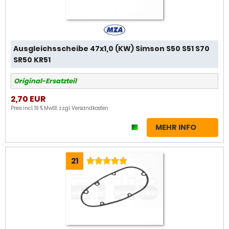
Ausgleichsscheibe 47x1,0 (KW) Simson S50 S51 S70
SR50 KR51
Original-Ersatzteil
2,70 EUR
Preis incl. 19 % MwSt. zzgl.
Versandkosten
MEHR INFO
21