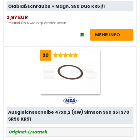
Ölablaßschraube + Magn. S50 Duo KR51/1
3,97 EUR
Preis incl. 19 % MwSt. zzgl.
Versandkosten
MEHR INFO
20
Ausgleichsscheibe 47x0,2 (KW) Simson S50 S51 S70
SR50 KR51
Original-Ersatzteil