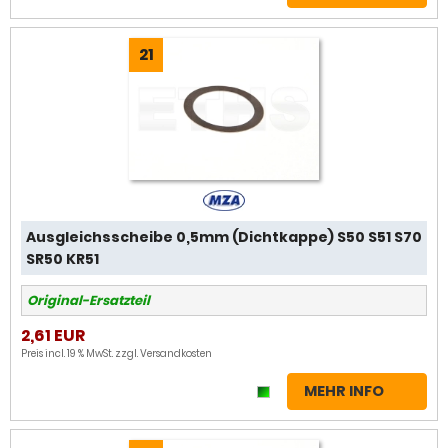
21
Ausgleichsscheibe 0,5mm (Dichtkappe) S50 S51 S70
SR50 KR51
Original-Ersatzteil
2,61 EUR
Preis incl. 19 % MwSt. zzgl.
Versandkosten
MEHR INFO