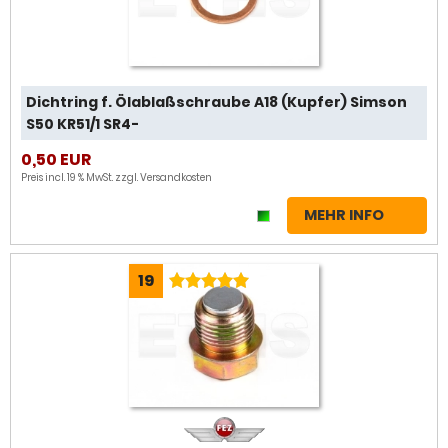
Dichtring f. Ölablaßschraube A18 (Kupfer) Simson
S50 KR51/1 SR4-
0,50 EUR
Preis incl. 19 % MwSt. zzgl.
Versandkosten
MEHR INFO
19