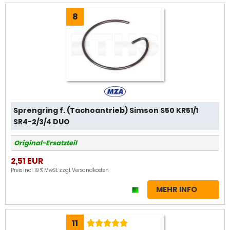
8
Sprengring f. (Tachoantrieb) Simson S50 KR51/1
SR4-2/3/4 DUO
Original-Ersatzteil
2,51 EUR
Preis incl. 19 % MwSt. zzgl.
Versandkosten
MEHR INFO
11