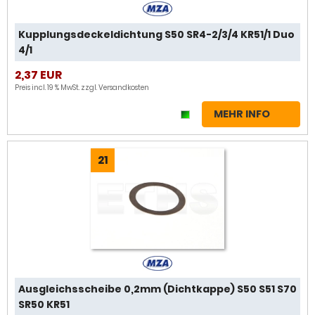
Kupplungsdeckeldichtung S50 SR4-2/3/4 KR51/1 Duo
4/1
2,37 EUR
Preis incl. 19 % MwSt. zzgl.
Versandkosten
MEHR INFO
21
Ausgleichsscheibe 0,2mm (Dichtkappe) S50 S51 S70
SR50 KR51