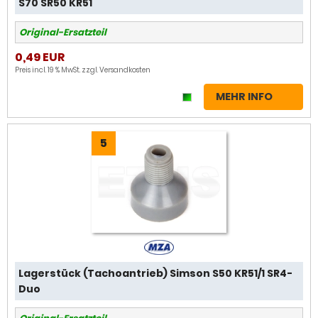
S70 SR50 KR51
Original-Ersatzteil
0,49 EUR
Preis incl. 19 % MwSt. zzgl.
Versandkosten
MEHR INFO
5
Lagerstück (Tachoantrieb) Simson S50 KR51/1 SR4-
Duo