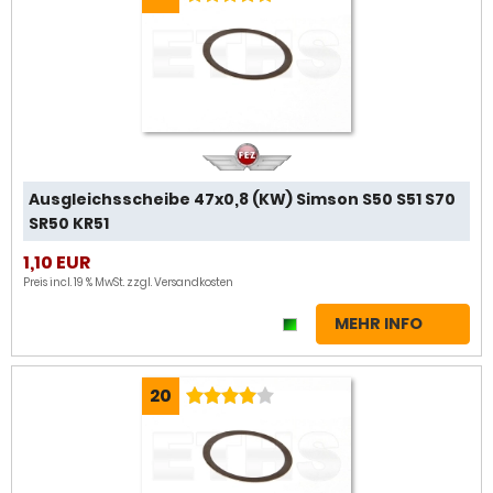
Ausgleichsscheibe 47x0,8 (KW) Simson S50 S51 S70
SR50 KR51
1,10 EUR
Preis incl. 19 % MwSt. zzgl.
Versandkosten
MEHR INFO
20