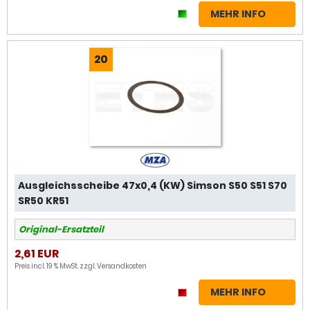
MEHR INFO
20
Ausgleichsscheibe 47x0,4 (KW) Simson S50 S51 S70
SR50 KR51
Original-Ersatzteil
2,61 EUR
Preis incl. 19 % MwSt. zzgl.
Versandkosten
MEHR INFO