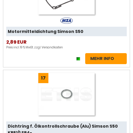
Motormitteldichtung Simson S50
2,89 EUR
Preis incl. 19 % MwSt. zzgl.
Versandkosten
MEHR INFO
17
Dichtring f. Ölkontrollschraube (Alu) Simson S50
KR51/1 SR4-