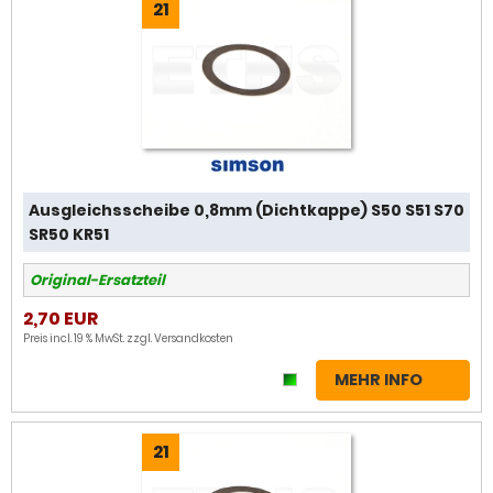
21
Ausgleichsscheibe 0,8mm (Dichtkappe) S50 S51 S70
SR50 KR51
Original-Ersatzteil
2,70 EUR
Preis incl. 19 % MwSt. zzgl.
Versandkosten
MEHR INFO
21