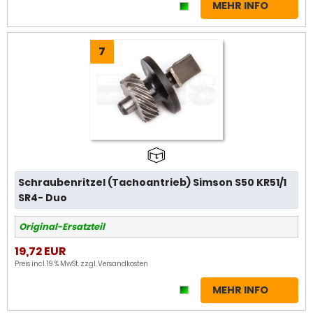
MEHR INFO
7
Schraubenritzel (Tachoantrieb) Simson S50 KR51/1
SR4- Duo
Original-Ersatzteil
19,72 EUR
Preis incl. 19 % MwSt. zzgl.
Versandkosten
MEHR INFO