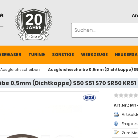
An
VERGASER
TUNING
SONSTIGE
WERKZEUGE
NEUE ERSA
Ausgleichsscheiben
Ausgleichsscheibe 0,5mm (Dichtkappe) S50
ibe 0,5mm (Dichtkappe) S50 S51 S70 SR50 KR51
Art.Nr.:
MT-
Artikeld
Frage zu
Zum Mer