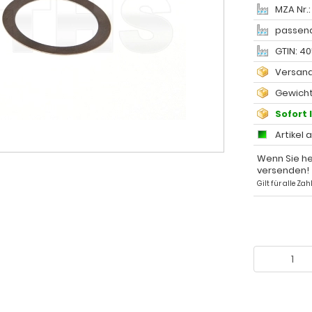
MZA Nr.:
passend
GTIN: 4
Versand
Gewicht
Sofort 
Artikel 
Wenn Sie he
versenden!
Gilt für alle Z