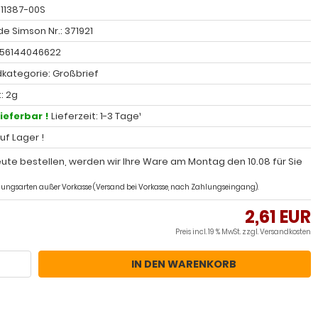
 11387-00S
e Simson Nr.: 371921
056144046622
kategorie: Großbrief
: 2g
lieferbar !
Lieferzeit: 1-3 Tage¹
auf Lager !
ute bestellen, werden wir Ihre Ware am Montag den 10.08 für Sie
ahlungsarten außer Vorkasse (Versand bei Vorkasse, nach Zahlungseingang).
2,61 EUR
Preis incl. 19 % MwSt. zzgl.
Versandkosten
IN DEN WARENKORB