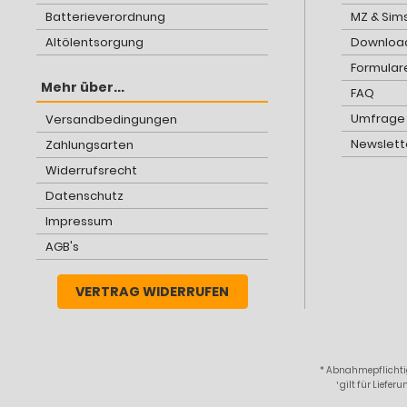
Batterieverordnung
MZ & Sim
Altölentsorgung
Download
Formular
Mehr über...
FAQ
Umfrage
Versandbedingungen
Newslett
Zahlungsarten
Widerrufsrecht
Datenschutz
Impressum
AGB's
VERTRAG WIDERRUFEN
* Abnahmepflichtig
¹ gilt für Lief