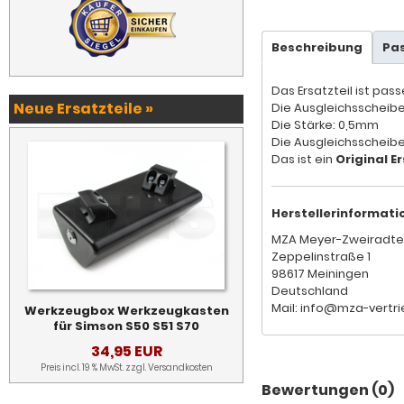
Beschreibung
Pa
Das Ersatzteil ist pas
Neue Ersatzteile »
Die Ausgleichsscheibe 
Die Stärke: 0,5mm
Die Ausgleichsscheibe 
Das ist ein
Original Er
Herstellerinformati
MZA Meyer-Zweiradte
Zeppelinstraße 1
98617 Meiningen
Deutschland
Mail: info@mza-vertri
Werkzeugbox Werkzeugkasten
für Simson S50 S51 S70
34,95 EUR
Preis incl. 19 % MwSt. zzgl.
Versandkosten
Bewertungen (0)