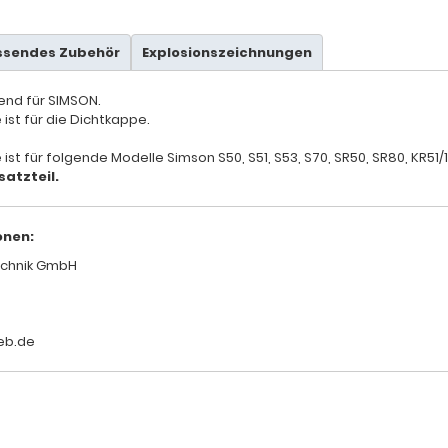
ssendes Zubehör
Explosionszeichnungen
send für SIMSON.
ist für die Dichtkappe.
ist für folgende Modelle Simson S50, S51, S53, S70, SR50, SR80, KR51/1
satzteil.
onen:
chnik GmbH
eb.de