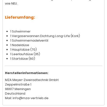
wie NEU.
Lieferumfang:
1 Schwimmer
1 Vergaserwannen Dichtung Long-Life (Kork)
1 Schwimmernadelventil
1 Nadeldüse
1 Hauptdüse (70)
1 Leerlaufdüse (35)
1 Startdüse (60)
Herstellerinformationen:
MZA Meyer-Zweiradtechnik GmbH
Zeppelinstraße 1
98617 Meiningen
Deutschland
Mail: info@mza-vertrieb.de