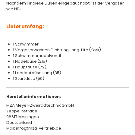
Nachdem ihr diese Düsen eingebaut habt, ist der Vergaser
wie NEU.
Lieferumfang:
1 Schwimmer
1 Vergaserwannen Dichtung Long-Life (Kork)
1 Schwimmernadelventil
1 Nadeldüse (215)
1 Hauptdüse (72)
1 Leerlaufdüse Lang (35)
1 Startdüse (50)
Herstellerinformationen:
MZA Meyer-Zweiradtechnik GmbH
Zeppelinstraße 1
98617 Meiningen
Deutschland
Mail: info@mza-vertrieb.de