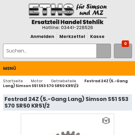
Anmelden
Merkzettel
Kasse
0
MENÜ
Startseite
Motor
Getriebeteile
Festrad 24Z (5.-Gang
Lang) Simson S51 S53 S70 SR50 KR51/2
Festrad 24Z (5.-Gang Lang) Simson S51 S53
S70 SR50 KR51/2