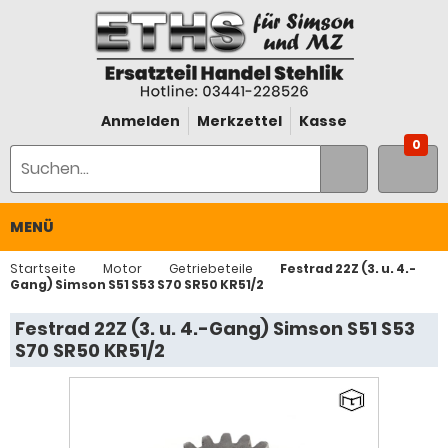
Anmelden
Merkzettel
Kasse
0
MENÜ
Startseite
Motor
Getriebeteile
Festrad 22Z (3. u. 4.-
Gang) Simson S51 S53 S70 SR50 KR51/2
Festrad 22Z (3. u. 4.-Gang) Simson S51 S53
S70 SR50 KR51/2