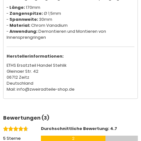
-
Länge:
170mm
-
Zangenspitze:
Ø 1,5mm
-
Spannweite:
30mm
-
Material:
Chrom Vanadium
-
Anwendung:
Demontieren und Montieren von
Innensprengringen
Herstellerinformationen:
ETHS Ersatzteil Handel Stehlik
Gleinaer Str. 42
06712 Zeitz
Deutschland
Mail: info@zweiradteile-shop.de
Bewertungen (3)
Durchschnittliche Bewertung: 4.7
5 Sterne
2