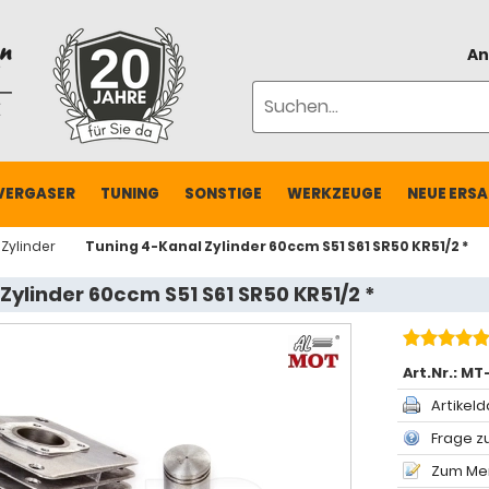
An
VERGASER
TUNING
SONSTIGE
WERKZEUGE
NEUE ERSA
Zylinder
Tuning 4-Kanal Zylinder 60ccm S51 S61 SR50 KR51/2 *
Zylinder 60ccm S51 S61 SR50 KR51/2 *
Art.Nr.:
MT
Artikeld
Frage zu
Zum Mer