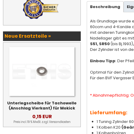
Beschreibung
Ei
Als Grundlage wurde ei
60ccm und 4-Kanäle de
mit anderen Tuningkom
Neue Ersatzteile »
Nadellager gibt es mi
S51, SR50
(bis Bj.1993)
Der Zylinder ist von d
Einbau Tipp
: Der Pfe
Optimal für den Zylin
Für den BVF Vergaser 
* Abnahmepflichtig: O
Unterlegscheibe für Tachowelle
(Anschlag Vierkant) für Mokick
Lieferumfang:
0,15 EUR
1 Tuning Zylinder 
Preis incl. 19 % MwSt. zzgl.
Versandkosten
1 Kolben K20
(Geän
1 Kolbenbolzen