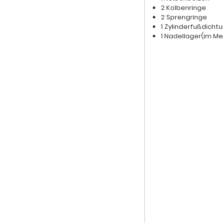
2 Kolbenringe
2 Sprengringe
1 Zylinderfußdicht
1 Nadellager
(im Me