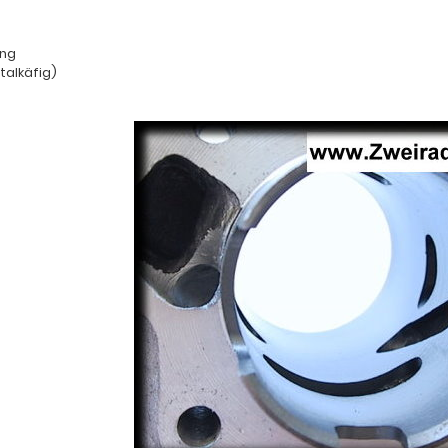
ung
talkäfig)