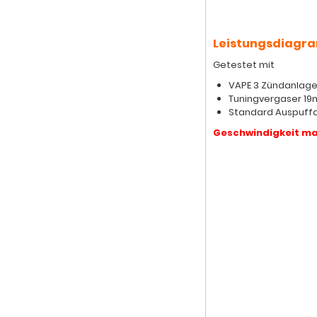
Leistungsdiagr
Getestet mit
VAPE 3 Zündanlag
Tuningvergaser 19
Standard Auspuff
Geschwindigkeit ma