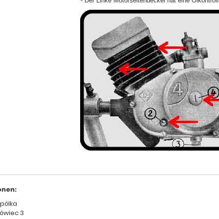
- Der Linke Motorseitendeckel hat eine Ölkontroll
onen:
spólka
ówiec 3