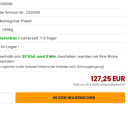
 12500K
e Simson Nr.: 232008
kategorie: Paket
 1,60kg
lieferbar !
Lieferzeit: 1-3 Tage¹
l im Lager !
nerhalb von
23 Std. und 3 Min.
bestellen, werden wir Ihre Ware
senden!
ahlungsarten außer Vorkasse (Versand bei Vorkasse, nach Zahlungseingang).
127,25 EUR
Preis incl. 19 % MwSt.
Versandkostenfrei
IN DEN WARENKORB