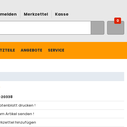
melden
Merkzettel
Kasse
0
TZTEILE
ANGEBOTE
SERVICE
-20338
atenblatt drucken !
m Artikel senden !
kzettel hinzufügen