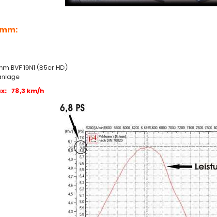
amm:
e
mm BVF 19N1 (85er HD)
anlage
x: 78,3 km/h