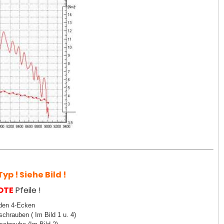
yp ! Siehe Bild !
OTE
Pfeile !
 den 4-Ecken
schrauben ( Im Bild 1 u. 4)