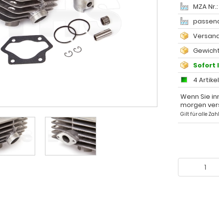
MZA Nr.:
passend
Versand
Gewicht:
Sofort 
4 Artike
Wenn Sie in
morgen ver
Gilt für alle Z