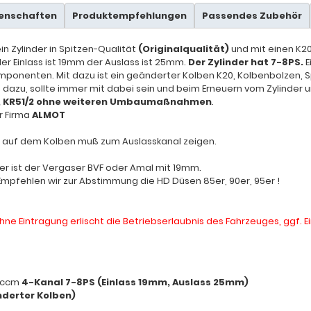
genschaften
Produktempfehlungen
Passendes Zubehör
n Zylinder in Spitzen-Qualität
(Originalqualität)
und mit einen K2
r Einlass ist 19mm der Auslass ist 25mm.
Der Zylinder hat 7-8PS.
E
ponenten. Mit dazu ist ein geänderter Kolben K20, Kolbenbolzen, Sp
t dazu, sollte immer mit dabei sein und beim Erneuern vom Zylinder 
, KR51/2 ohne weiteren Umbaumaßnahmen
.
er Firma
ALMOT
il auf dem Kolben muß zum Auslasskanal zeigen.
der ist der Vergaser BVF oder Amal mit 19mm.
Empfehlen wir zur Abstimmung die HD Düsen 85er, 90er, 95er !
hne Eintragung erlischt die Betriebserlaubnis des Fahrzeuges, ggf.
60ccm
4-Kanal 7-8PS (Einlass 19mm, Auslass 25mm)
derter Kolben)