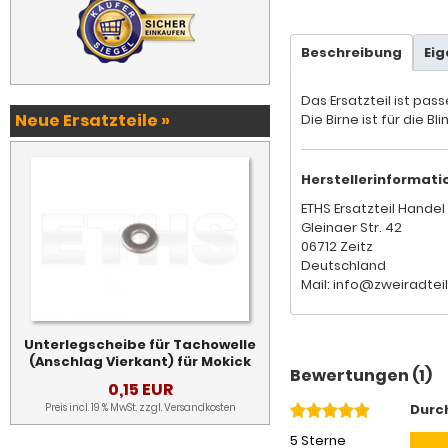
Beschreibung
Ei
Das Ersatzteil ist pas
Neue Ersatzteile »
Die Birne ist für die B
Herstellerinformati
ETHS Ersatzteil Handel 
Gleinaer Str. 42
06712 Zeitz
Deutschland
Mail: info@zweiradtei
Unterlegscheibe für Tachowelle
(Anschlag Vierkant) für Mokick
Bewertungen (1)
0,15 EUR
Preis incl. 19 % MwSt. zzgl.
Versandkosten
Durc
5 Sterne