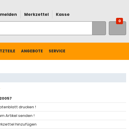
melden
Merkzettel
Kasse
0
TZTEILE
ANGEBOTE
SERVICE
20057
atenblatt drucken !
m Artikel senden !
kzettel hinzufügen