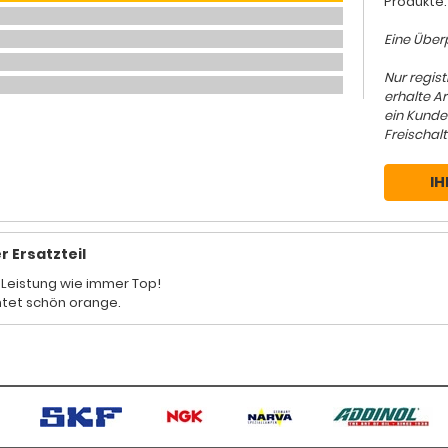
Produkte.
Eine Überp
Nur regis
erhalte A
ein Kunde
Freischalt
IH
r Ersatzteil
, Leistung wie immer Top!
tet schön orange.