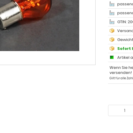
passend
passende
GTIN: 2
Versand
Gewicht
Sofort 
Artikel 
Wenn Sie he
versenden!
Gilt für alle Z