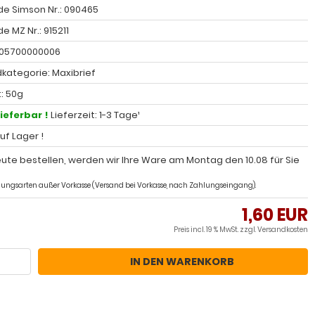
e Simson Nr.: 090465
 MZ Nr.: 915211
005700000006
kategorie: Maxibrief
: 50g
lieferbar !
Lieferzeit: 1-3 Tage¹
auf Lager !
ute bestellen, werden wir Ihre Ware am Montag den 10.08 für Sie
ahlungsarten außer Vorkasse (Versand bei Vorkasse, nach Zahlungseingang).
1,60 EUR
Preis incl. 19 % MwSt. zzgl.
Versandkosten
IN DEN WARENKORB