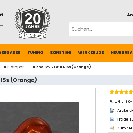
An
VERGASER
TUNING
SONSTIGE
WERKZEUGE
NEUE ERSA
Glühlampen
Birne 12V 21W BA15s (Orange)
A15s (Orange)
Art.Nr.:
EK-
Artikeld
Frage zu
Zum Mer