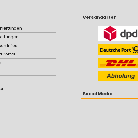
Versandarten
Anleitungen
leitungen
son Infos
 Portal
e
er
Social Media