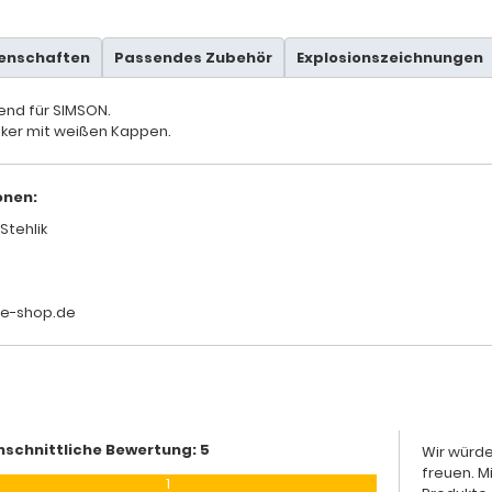
genschaften
Passendes Zubehör
Explosionszeichnungen
send für SIMSON.
linker mit weißen Kappen.
onen:
Stehlik
le-shop.de
hschnittliche Bewertung: 5
Wir würde
freuen. M
1