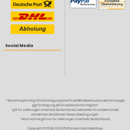
Social Media
* Abnahmepflichtig: Ohne Eintragung erlischt die Betriebserlaubnis des Fahrzeuges,
ggf. Eintragung per Einzelabnahme möglich!
¹ gilt für Lieferungen innerhalb Deutschlands, Lieferzeiten für andere Länder
entnehmen Sie bitte den Versandbedingungen.
² Nachnahme gilt nur für Lieferungen innerhalb Deutschlands.
Copyright © 2008-2026 ETHS Simson Ersatzteile Shop