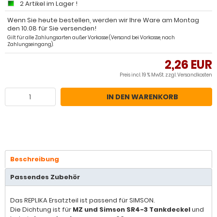
2 Artikel im Lager !
Wenn Sie heute bestellen, werden wir Ihre Ware am Montag
den 10.08 für Sie versenden!
Gilt für alle Zahlungsarten außer Vorkasse (Versand bei Vorkasse, nach
Zahlungseingang).
2,26 EUR
Preis incl. 19 % MwSt. zzgl.
Versandkosten
IN DEN WARENKORB
Beschreibung
Passendes Zubehör
Das REPLIKA Ersatzteil ist passend für SIMSON.
Die Dichtung ist für
MZ und Simson SR4-3 Tankdeckel
und