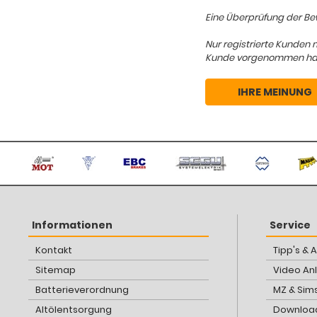
Eine Überprüfung der Bew
Nur registrierte Kunden 
Kunde vorgenommen hat, d
IHRE MEINUNG
Informationen
Service
Kontakt
Tipp's & 
Sitemap
Video An
Batterieverordnung
MZ & Sim
Altölentsorgung
Download