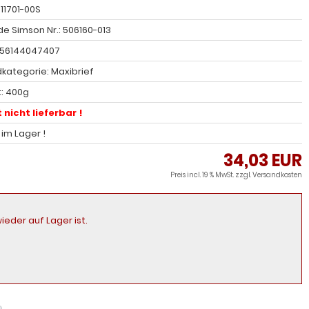
 11701-00S
e Simson Nr.: 506160-013
056144047407
kategorie: Maxibrief
: 400g
 nicht lieferbar !
l im Lager !
34,03 EUR
Preis incl. 19 % MwSt. zzgl.
Versandkosten
ieder auf Lager ist.