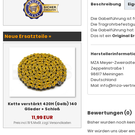
Beschreibung
Ei
Die Gabelführung ist 
Die Tragrohrbefestig
Die Gabelführung hat
Neue Ersatzteile »
Das ist ein
Original Er
Herstellerinformati
MZA Meyer-Zweiradte
Zeppelinstraße 1
98617 Meiningen
Deutschland
Mail: info@mza-vertri
Kette verstärkt 420H (Gelb) 140
Glieder + Schloß
Bewertungen (0)
11,99 EUR
Bisher wurden noch kein
Preis incl. 19 % MwSt. zzgl.
Versandkosten
Wir würden uns über ein