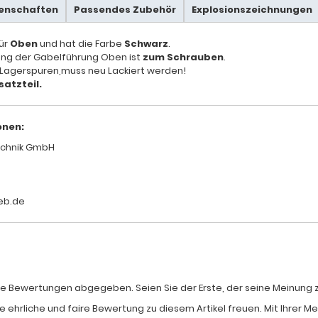
genschaften
Passendes Zubehör
Explosionszeichnungen
für
Oben
und hat die Farbe
Schwarz
.
ung der Gabelführung Oben ist
zum Schrauben
.
 Lagerspuren,muss neu Lackiert werden!
satzteil.
onen:
chnik GmbH
eb.de
e Bewertungen abgegeben. Seien Sie der Erste, der seine Meinung zum
e ehrliche und faire Bewertung zu diesem Artikel freuen. Mit Ihrer 