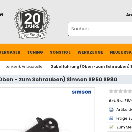
An
VERGASER
TUNING
SONSTIGE
WERKZEUGE
NEUE ERSA
Lenker & Anbauteile
Gabelführung (Oben - zum Schrauben) 
Oben - zum Schrauben) Simson SR50 SR80
Art.Nr.:
FW-
Artikeld
Frage zu
Zum Mer