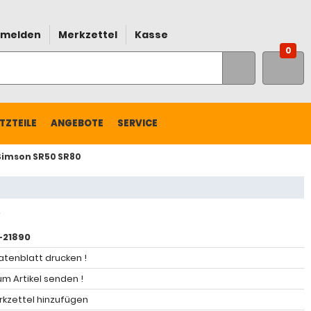
melden
Merkzettel
Kasse
0
TZTEILE
ANGEBOTE
SERVICE
Simson SR50 SR80
21890
atenblatt drucken !
m Artikel senden !
kzettel hinzufügen