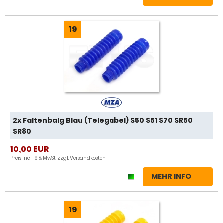
19
2x Faltenbalg Blau (Telegabel) S50 S51 S70 SR50
SR80
10,00 EUR
Preis incl. 19 % MwSt. zzgl.
Versandkosten
MEHR INFO
19