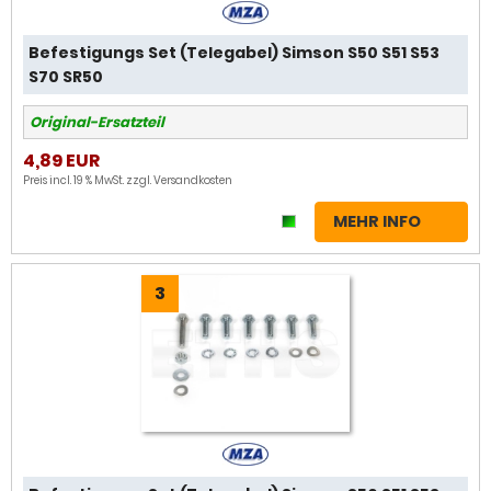
Befestigungs Set (Telegabel) Simson S50 S51 S53
S70 SR50
Original-Ersatzteil
4,89 EUR
Preis incl. 19 % MwSt. zzgl.
Versandkosten
MEHR INFO
3