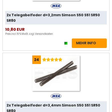
2x Telegabelfeder d=3,2mm Simson S50 S51 SR50
SR80
10,80 EUR
Preis incl. 19 % MwSt. zzgl.
Versandkosten
MEHR INFO
24
2x Telegabelfeder d=3,4mm Simson S50 S51 SR50
SR80