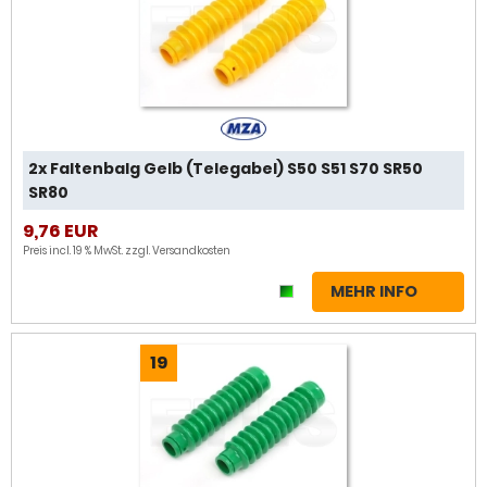
2x Faltenbalg Gelb (Telegabel) S50 S51 S70 SR50
SR80
9,76 EUR
Preis incl. 19 % MwSt. zzgl.
Versandkosten
MEHR INFO
19