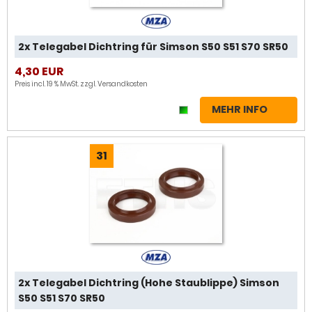
2x Telegabel Dichtring für Simson S50 S51 S70 SR50
4,30 EUR
Preis incl. 19 % MwSt. zzgl.
Versandkosten
MEHR INFO
31
2x Telegabel Dichtring (Hohe Staublippe) Simson
S50 S51 S70 SR50