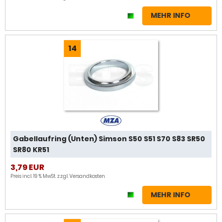
MEHR INFO
14
Gabellaufring (Unten) Simson S50 S51 S70 S83 SR50
SR80 KR51
3,79 EUR
Preis incl. 19 % MwSt. zzgl.
Versandkosten
MEHR INFO