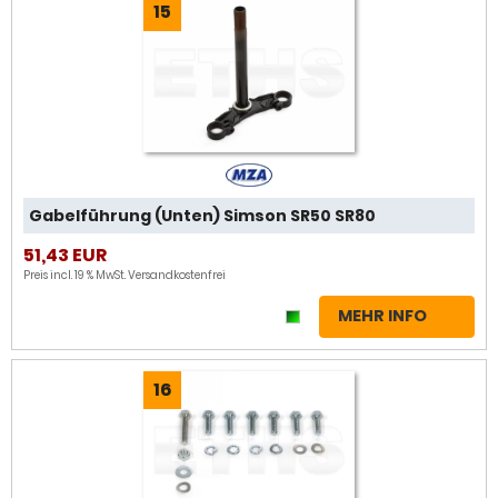
15
Gabelführung (Unten) Simson SR50 SR80
51,43 EUR
Preis incl. 19 % MwSt.
Versandkostenfrei
MEHR INFO
16