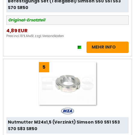
Befestigungs Set (Telegabel) Simson S50 S51 S53
S70 SR50
Original-Ersatzteil
4,89 EUR
Preis incl. 19 % MwSt. zzgl.
Versandkosten
MEHR INFO
5
Nutmutter M24x1,5 (Verzinkt) Simson S50 S51 S53
S70 S83 SR50