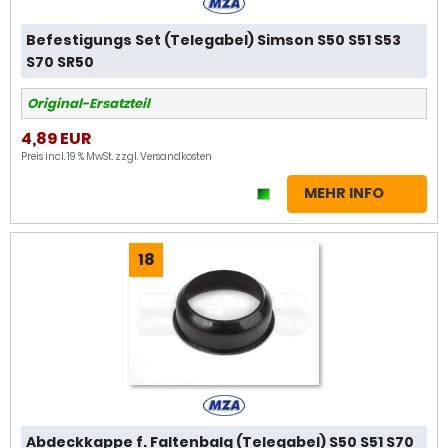
Befestigungs Set (Telegabel) Simson S50 S51 S53
S70 SR50
Original-Ersatzteil
4,89 EUR
Preis incl. 19 % MwSt. zzgl.
Versandkosten
MEHR INFO
18
Abdeckkappe f. Faltenbalg (Telegabel) S50 S51 S70