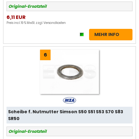
Original-Ersatzteil
6,11 EUR
Preis incl. 19 % MwSt. zzgl.
Versandkosten
MEHR INFO
6
Scheibe f. Nutmutter Simson S50 S51 S53 S70 S83
SR50
Original-Ersatzteil