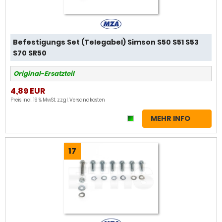
Befestigungs Set (Telegabel) Simson S50 S51 S53
S70 SR50
Original-Ersatzteil
4,89 EUR
Preis incl. 19 % MwSt. zzgl.
Versandkosten
MEHR INFO
17