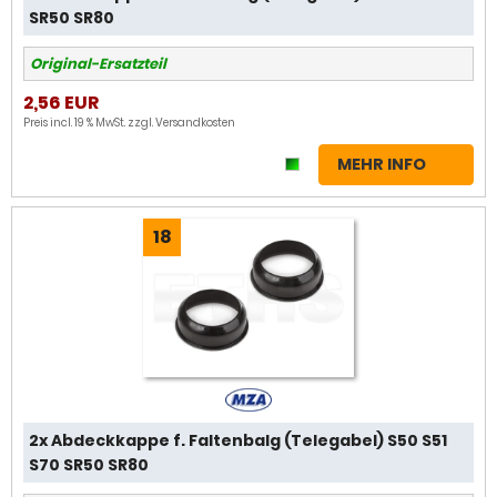
SR50 SR80
Original-Ersatzteil
2,56 EUR
Preis incl. 19 % MwSt. zzgl.
Versandkosten
MEHR INFO
18
2x Abdeckkappe f. Faltenbalg (Telegabel) S50 S51
S70 SR50 SR80