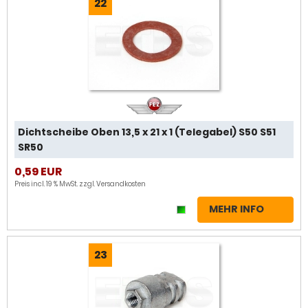
22
Dichtscheibe Oben 13,5 x 21 x 1 (Telegabel) S50 S51
SR50
0,59 EUR
Preis incl. 19 % MwSt. zzgl.
Versandkosten
MEHR INFO
23