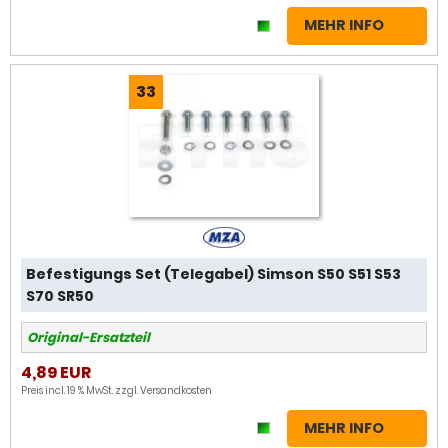
MEHR INFO
33
Befestigungs Set (Telegabel) Simson S50 S51 S53
S70 SR50
Original-Ersatzteil
4,89 EUR
Preis incl. 19 % MwSt. zzgl.
Versandkosten
MEHR INFO