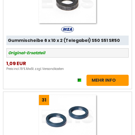
Gummischeibe 6 x 10 x 2 (Telegabel) S50 S51 SR50
Original-Ersatzteil
1,09 EUR
Preis incl. 19 % MwSt. zzgl.
Versandkosten
MEHR INFO
31