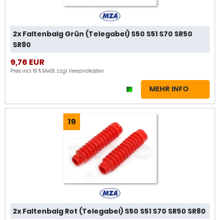
2x Faltenbalg Grün (Telegabel) S50 S51 S70 SR50
SR80
9,76 EUR
Preis incl. 19 % MwSt. zzgl.
Versandkosten
MEHR INFO
19
2x Faltenbalg Rot (Telegabel) S50 S51 S70 SR50 SR80