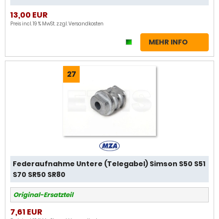
13,00 EUR
Preis incl. 19 % MwSt. zzgl.
Versandkosten
MEHR INFO
27
Federaufnahme Untere (Telegabel) Simson S50 S51
S70 SR50 SR80
Original-Ersatzteil
7,61 EUR