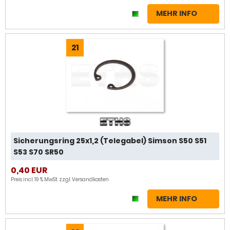
MEHR INFO
21
Sicherungsring 25x1,2 (Telegabel) Simson S50 S51
S53 S70 SR50
0,40 EUR
Preis incl. 19 % MwSt. zzgl.
Versandkosten
MEHR INFO