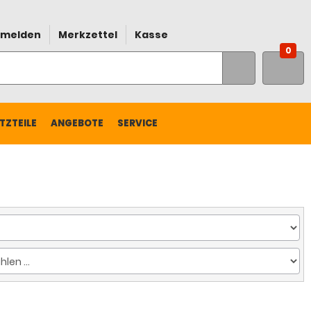
melden
Merkzettel
Kasse
0
TZTEILE
ANGEBOTE
SERVICE