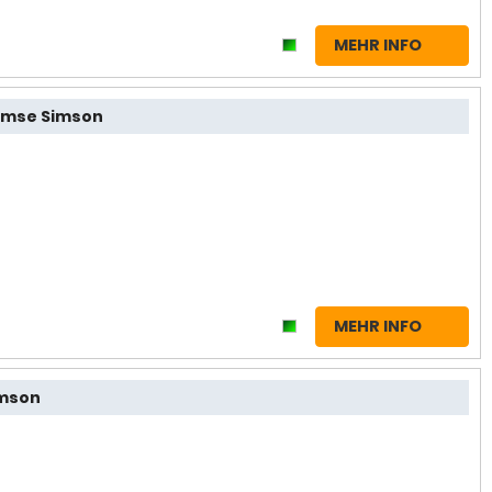
MEHR INFO
emse Simson
MEHR INFO
imson