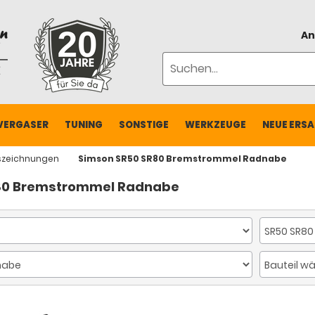
An
VERGASER
TUNING
SONSTIGE
WERKZEUGE
NEUE ERSA
szeichnungen
Simson SR50 SR80 Bremstrommel Radnabe
80 Bremstrommel Radnabe