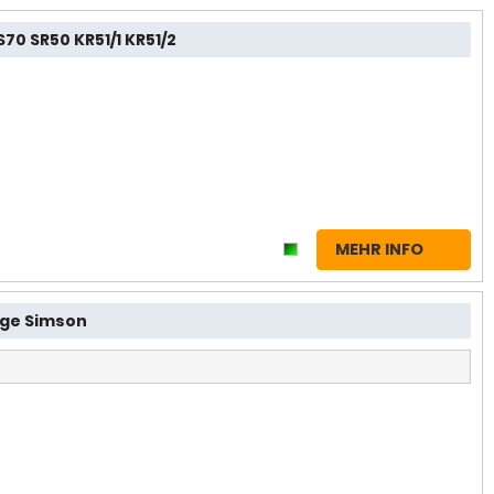
70 SR50 KR51/1 KR51/2
MEHR INFO
elge Simson