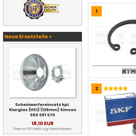
1
Neue Ersatzteile »
2
Scheinwerfereinsatz kpl.
Klarglas (HS1) (135mm) Simson
S50 S51 S70
18,10 EUR
Preis incl. 19 % MwSt. zzgl.
Versandkosten