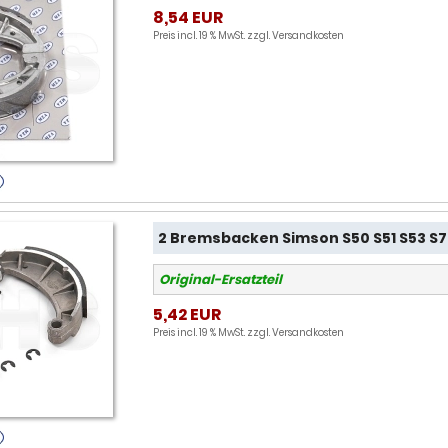
8,54 EUR
Preis incl. 19 % MwSt. zzgl.
Versandkosten
2 Bremsbacken Simson S50 S51 S53 S7
Original-Ersatzteil
5,42 EUR
Preis incl. 19 % MwSt. zzgl.
Versandkosten