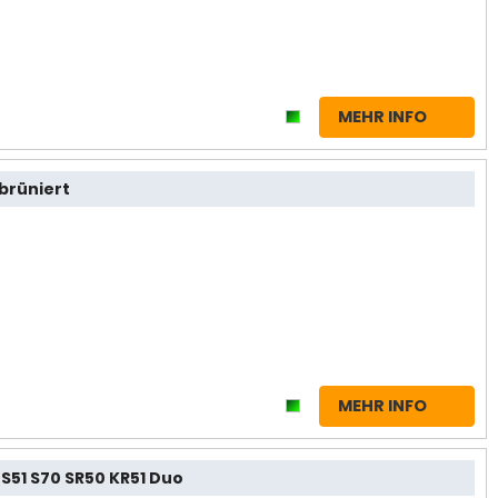
MEHR INFO
 brüniert
MEHR INFO
S51 S70 SR50 KR51 Duo