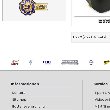
1
bis
2
(von
2
Artikeln)
Informationen
Service
Kontakt
Tipp's & 
Sitemap
Video An
Batterieverordnung
MZ & Sim