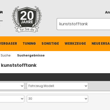
An
VERGASER
TUNING
SONSTIGE
WERKZEUGE
NEUE ERSA
e Suche
Suchergebnisse
: kunststofftank