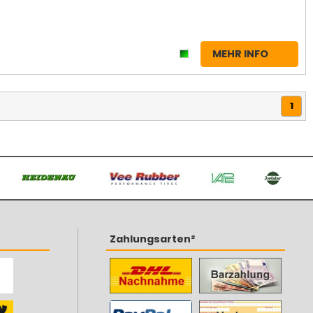
MEHR INFO
1
Zahlungsarten²