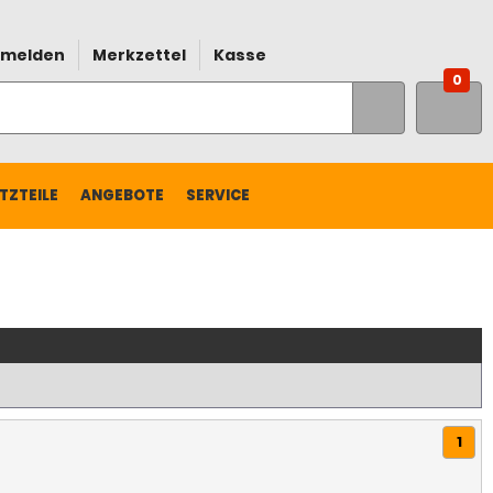
melden
Merkzettel
Kasse
0
TZTEILE
ANGEBOTE
SERVICE
1