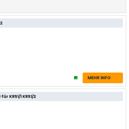
/2
MEHR INFO
ür KR51/1 KR51/2