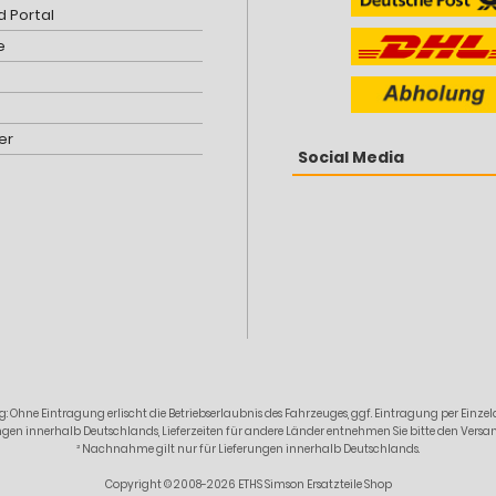
 Portal
e
er
Social Media
: Ohne Eintragung erlischt die Betriebserlaubnis des Fahrzeuges, ggf. Eintragung per Ein
erungen innerhalb Deutschlands, Lieferzeiten für andere Länder entnehmen Sie bitte den Ver
² Nachnahme gilt nur für Lieferungen innerhalb Deutschlands.
Copyright © 2008-2026 ETHS Simson Ersatzteile Shop