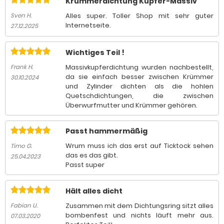
Krümmerdichtung Kupfer-Massiv
Alles super. Toller Shop mit sehr guter
Sven H.
Internetseite.
27.12.2025
Wichtiges Teil !
Massivkupferdichtung wurden nachbestellt,
Frank H.
da sie einfach besser zwischen Krümmer
30.10.2024
und Zylinder dichten als die hohlen
Quetschdichtungen, die zwischen
Überwurfmutter und Krümmer gehören.
Passt hammermäßig
Wrum muss ich das erst auf Ticktock sehen
Timo G.
das es das gibt.
25.04.2023
Passt super
Hält alles dicht
Zusammen mit dem Dichtungsring sitzt alles
Fabian U.
bombenfest und nichts läuft mehr aus.
07.03.2020