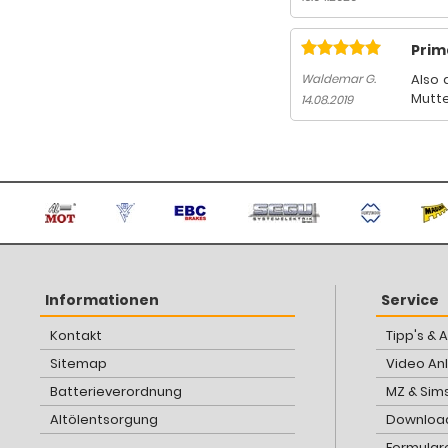
Prim
Also 
Waldemar G.
Mutte
14.08.2019
Informationen
Service
Kontakt
Tipp's & 
Sitemap
Video An
Batterieverordnung
MZ & Sim
Altölentsorgung
Download
Formular