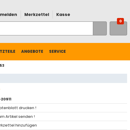
melden
Merkzettel
Kasse
0
TZTEILE
ANGEBOTE
SERVICE
S53
20911
atenblatt drucken !
m Artikel senden !
kzettel hinzufügen