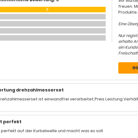
Wir würde
freuen. M
3
Produkte.
Eine Überp
Nur regis
erhalte A
ein Kunde
Freischalt
IH
rtung drehzahlmesserset
rehzahlmesserset ist einwandfrei verarbeitet,Preis Leistung Verhäl
t perfekt
 perfekt auf der Kurbelwelle und macht was es soll