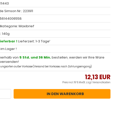
 11443
e Simson Nr.: 223911
056144006558
kategorie: Maxibrief
: 140g
lieferbar !
Lieferzeit: 1-3 Tage¹
l im Lager !
nerhalb von
5 Std. und 36 Min.
bestellen, werden wir Ihre Ware
 versenden!
ahlungsarten außer Vorkasse (Versand bei Vorkasse, nach Zahlungseingang).
12,13 EUR
Preis incl. 19 % MwSt. zzgl.
Versandkosten
IN DEN WARENKORB