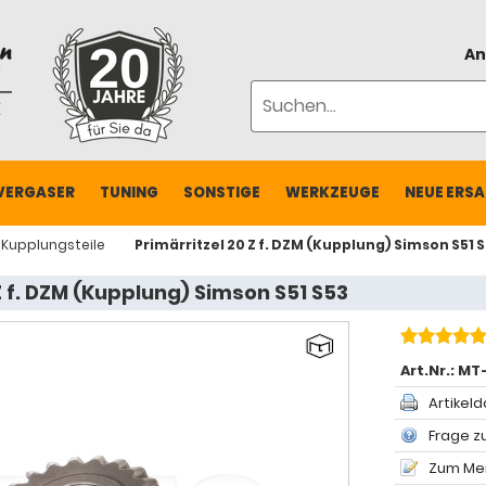
An
VERGASER
TUNING
SONSTIGE
WERKZEUGE
NEUE ERSA
Kupplungsteile
Primärritzel 20 Z f. DZM (Kupplung) Simson S51 
Z f. DZM (Kupplung) Simson S51 S53
Art.Nr.:
MT-
Artikeld
Frage zu
Zum Mer