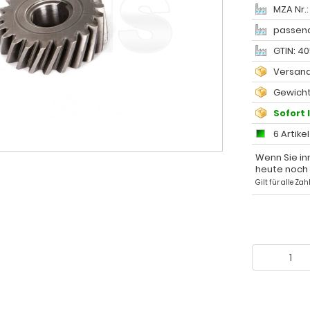
MZA Nr.:
passend
GTIN: 4
Versand
Gewicht
Sofort 
6 Artike
Wenn Sie in
heute noch
Gilt für alle Z