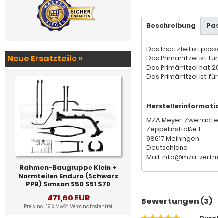
Beschreibung
Pa
Das Ersatzteil ist pas
Neue Ersatzteile »
Das Primärritzel ist f
Das Primärritzel hat 
Das Primärritzel ist 
Herstellerinformati
MZA Meyer-Zweiradte
Zeppelinstraße 1
98617 Meiningen
Deutschland
Mail: info@mza-vertri
Rahmen-Baugruppe Klein +
Normteilen Enduro (Schwarz
PPB) Simson S50 S51 S70
471,60 EUR
Bewertungen (3)
Preis incl. 19 % MwSt.
Versandkostenfrei
Durc