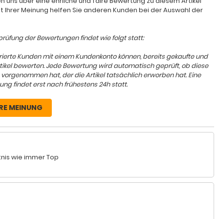
n uns über eine ehrliche und faire Bewertung zu diesem Artikel
it Ihrer Meinung helfen Sie anderen Kunden bei der Auswahl der
rüfung der Bewertungen findet wie folgt statt:
trierte Kunden mit einem Kundenkonto können, bereits gekaufte und
rtikel bewerten. Jede Bewertung wird automatisch geprüft, ob diese
 vorgenommen hat, der die Artikel tatsächlich erworben hat. Eine
ung findet erst nach frühestens 24h statt.
RE MEINUNG
tnis wie immer Top