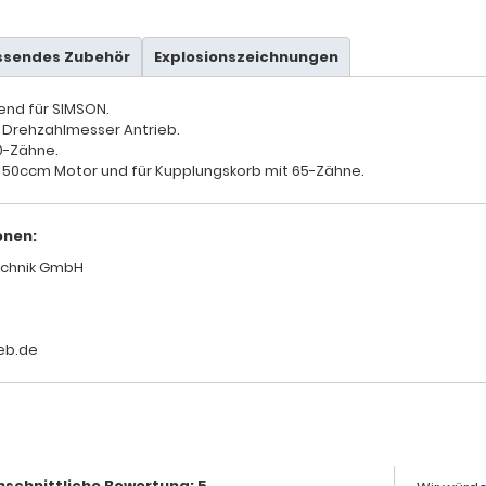
ssendes Zubehör
Explosionszeichnungen
send für SIMSON.
ür Drehzahlmesser Antrieb.
20-Zähne.
für 50ccm Motor und für Kupplungskorb mit 65-Zähne.
onen:
chnik GmbH
eb.de
hschnittliche Bewertung: 5