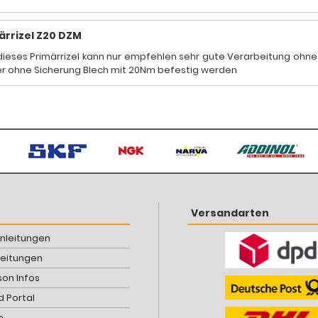
ärrizel Z20 DZM
dieses Primärrizel kann nur empfehlen sehr gute Verarbeitung ohne
r ohne Sicherung Blech mit 20Nm befestig werden
Versandarten
Anleitungen
leitungen
son Infos
 Portal
e