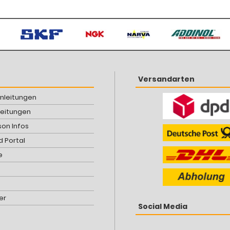
Versandarten
Anleitungen
leitungen
son Infos
 Portal
e
er
Social Media