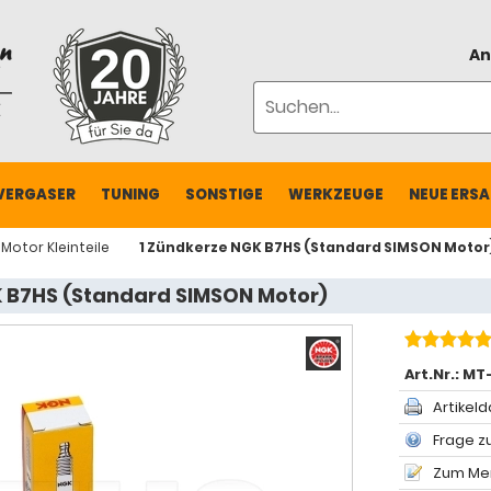
An
VERGASER
TUNING
SONSTIGE
WERKZEUGE
NEUE ERSA
Motor Kleinteile
1 Zündkerze NGK B7HS (Standard SIMSON Motor
K B7HS (Standard SIMSON Motor)
Art.Nr.:
MT
Artikeld
Frage zu
Zum Mer