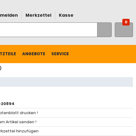
melden
Merkzettel
Kasse
0
TZTEILE
ANGEBOTE
SERVICE
)
-20894
atenblatt drucken !
m Artikel senden !
kzettel hinzufügen