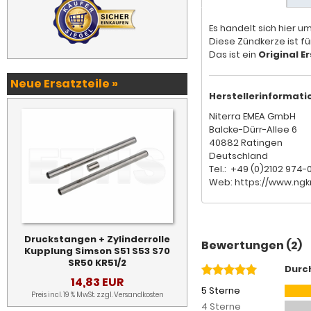
Es handelt sich hier u
Diese Zündkerze ist f
Das ist ein
Original Er
Neue Ersatzteile »
Herstellerinformati
Niterra EMEA GmbH
Balcke-Dürr-Allee 6
40882 Ratingen
Deutschland
Tel.: +49 (0)2102 974-
Web: https://www.ngk
Druckstangen + Zylinderrolle
Bewertungen (2)
Kupplung Simson S51 S53 S70
SR50 KR51/2
Durc
14,83 EUR
5 Sterne
Preis incl. 19 % MwSt. zzgl.
Versandkosten
4 Sterne