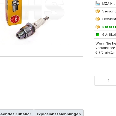
MZA Nr.
Versand
Gewicht
Sofort 
6 Artike
Wenn Sie he
versenden!
Gilt für alle Z
ssendes Zubehör
Explosionszeichnungen