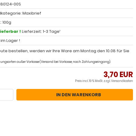
: 80124-00S
kategorie: Maxibrief
: 100g
lieferbar !
Lieferzeit: 1-3 Tage¹
l im Lager !
ute bestellen, werden wir Ihre Ware am Montag den 10.08 für Sie
ahlungsarten außer Vorkasse (Versand bei Vorkasse, nach Zahlungseingang).
3,70 EUR
Preis incl. 19 % MwSt. zzgl.
Versandkosten
IN DEN WARENKORB