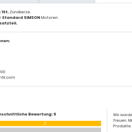
m
1St.
Zündkerze.
ür
Standard SIMSON
Motoren.
satzteil.
onen:
000
ntk.com
hschnittliche Bewertung: 5
Wir würde
freuen. M
2
Produkte.