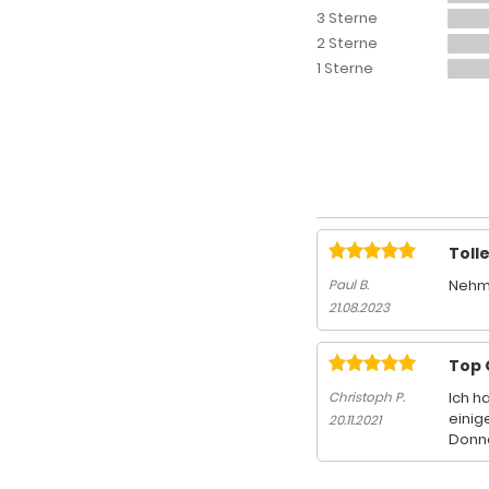
3 Sterne
2 Sterne
1 Sterne
Toll
Nehme
Paul B.
21.08.2023
Top 
Ich h
Christoph P.
einig
20.11.2021
Donne