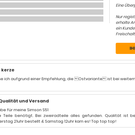
Eine Überp
Nur regis
erhalte A
ein Kunde
Freischalt
IH
e kerze
 ich aufgrund einer Empfehlung, die Ostvariante ist bei weitem 
Qualität und Versand
abe für meine Simson S51
e Teile benötigt. Bei zweiradteile alles gefunden. Qualität ist
rstag 21uhr bestellt & Samstag 12uhr kam es! Top top top!