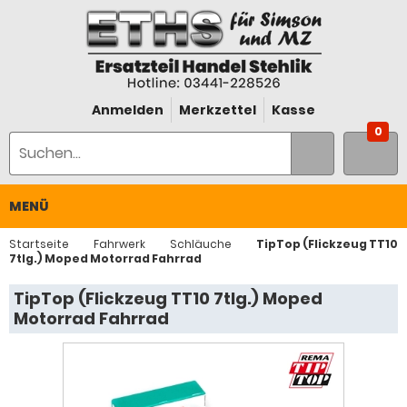
Anmelden
Merkzettel
Kasse
0
MENÜ
Startseite
Fahrwerk
Schläuche
TipTop (Flickzeug TT10
7tlg.) Moped Motorrad Fahrrad
TipTop (Flickzeug TT10 7tlg.) Moped
Motorrad Fahrrad