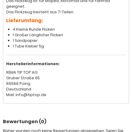
Das Flickzeug ist für Moped, Motorrad und für Fahrrad
geeignet.
Das Flickzeug besteht aus 7-Teilen.
Lieferumfang:
4 Kleine Runde Flicken
1 Großer Länglicher Flicken
1 Sandpapier
1 Tube Kleber 5g
Herstellerinformationen:
REMA TIP TOP AG
Gruber Straße 65
85586 Poing
Deutschland
Mail: info@tiptop.de
Bewertungen (0)
Bisher wurden noch keine Bewertungen abgegeben. Seien Sie