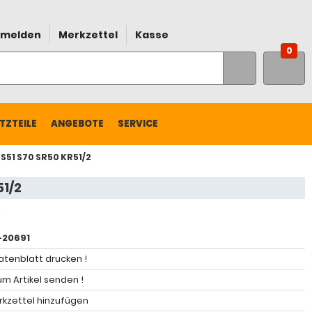
melden
Merkzettel
Kasse
0
TZTEILE
ANGEBOTE
SERVICE
S51 S70 SR50 KR51/2
51/2
20691
atenblatt drucken !
m Artikel senden !
kzettel hinzufügen