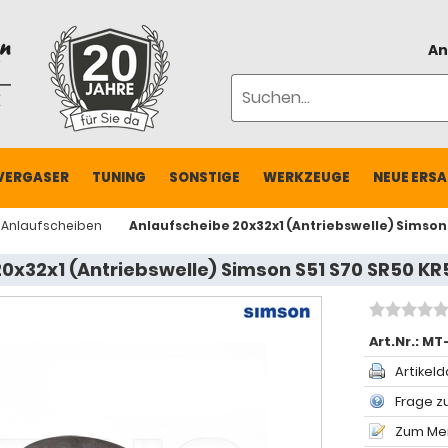
An
VERGASER
TUNING
SONSTIGE
WERKZEUGE
NEUE ERSA
Anlaufscheiben
Anlaufscheibe 20x32x1 (Antriebswelle) Simson 
0x32x1 (Antriebswelle) Simson S51 S70 SR50 KR
Art.Nr.:
MT-
Artikeld
Frage zu
Zum Mer