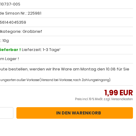
: 10737-00S
e Simson Nr.: 225981
056144045359
kategorie: Großbrief
: 10g
lieferbar !
Lieferzeit: 1-3 Tage¹
 im Lager !
ute bestellen, werden wir Ihre Ware am Montag den 10.08 für Sie
ahlungsarten außer Vorkasse (Versand bei Vorkasse, nach Zahlungseingang).
1,99 EUR
Preis incl. 19 % MwSt. zzgl.
Versandkosten
IN DEN WARENKORB