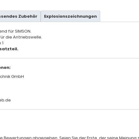
ssendes Zubehör
Explosionszeichnungen
send für SIMSON.
für die Antriebswelle.
 1
satzteil.
onen:
chnik GmbH
eb.de
e Bewertungen abgegeben. Seien Sie der Erste, der seine Meinung zum