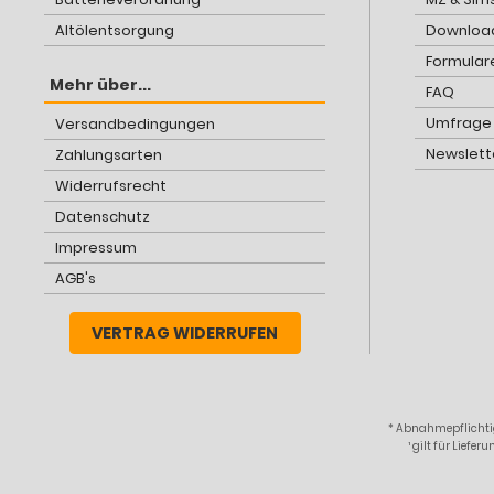
Altölentsorgung
Download
Formular
Mehr über...
FAQ
Umfrage
Versandbedingungen
Newslett
Zahlungsarten
Widerrufsrecht
Datenschutz
Impressum
AGB's
VERTRAG WIDERRUFEN
* Abnahmepflichtig
¹ gilt für Lief