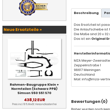
Beschreibung
Pa
Das Ersatzteil ist pas
Neue Ersatzteile »
Die Anlaufscheibe ist 
Die Maße sind 20 x 32 x
Das ist ein
Original Er
Herstellerinformati
MZA Meyer-Zweiradte
Zeppelinstraße 1
98617 Meiningen
Deutschland
Mail: info@mza-vertri
Rahmen-Baugruppe Klein +
Normteilen (Schwarz PPB)
Simson S50 S51 S70
438,12 EUR
Bewertungen (0)
Preis incl. 19 % MwSt.
Versandkostenfrei
Bisher wurden noch kein