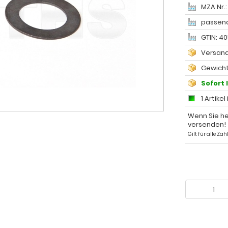
MZA Nr.
passend
GTIN: 4
Versand
Gewicht
Sofort 
1 Artikel
Wenn Sie he
versenden!
Gilt für alle Z