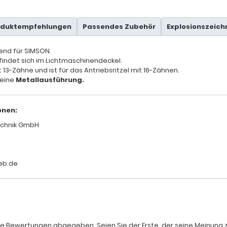
oduktempfehlungen
Passendes Zubehör
Explosionszeic
send für SIMSON.
indet sich im Lichtmaschinendeckel.
13-Zähne und ist für das Antriebsritzel mit 16-Zähnen.
 eine
Metallausführung.
onen:
chnik GmbH
eb.de
e Bewertungen abgegeben. Seien Sie der Erste, der seine Meinung zum