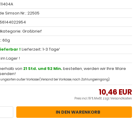
 11404A
e Simson Nr.: 22505
056144022954
kategorie: Großbrief
: 60g
lieferbar !
Lieferzeit: 1-3 Tage¹
l im Lager !
nerhalb von
21 Std. und 52 Min.
bestellen, werden wir Ihre Ware
senden!
ahlungsarten außer Vorkasse (Versand bei Vorkasse, nach Zahlungseingang).
10,46 EUR
Preis incl. 19 % MwSt. zzgl.
Versandkosten
IN DEN WARENKORB