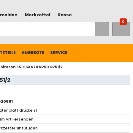
melden
Merkzettel
Kasse
0
TZTEILE
ANGEBOTE
SERVICE
Simson S51 S53 S70 SR50 KR51/2
51/2
20661
atenblatt drucken !
m Artikel senden !
kzettel hinzufügen