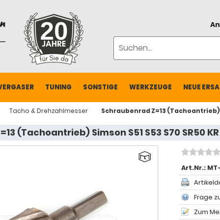
An
VERGASER
TUNING
SONSTIGE
WERKZEUGE
NEUE ERSA
Tacho & Drehzahlmesser
Schraubenrad Z=13 (Tachoantrieb) 
13 (Tachoantrieb) Simson S51 S53 S70 SR50 KR
Art.Nr.:
MT-
Artikeld
Frage zu
Zum Mer