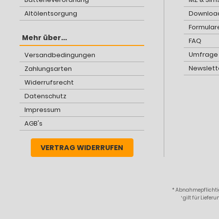
Altölentsorgung
Download
Formular
Mehr über...
FAQ
Umfrage
Versandbedingungen
Newslett
Zahlungsarten
Widerrufsrecht
Datenschutz
Impressum
AGB's
VERTRAG WIDERRUFEN
* Abnahmepflichtig
¹ gilt für Lief