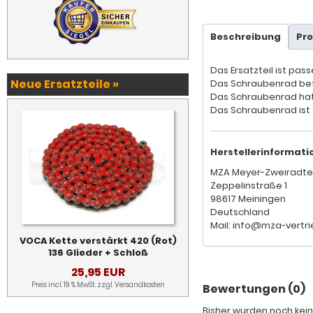
Beschreibung
Pr
Das Ersatzteil ist pas
Neue Ersatzteile »
Das Schraubenrad bef
Das Schraubenrad hat 
Das Schraubenrad ist
Herstellerinformati
MZA Meyer-Zweiradte
Zeppelinstraße 1
98617 Meiningen
Deutschland
Mail: info@mza-vertri
VOCA Kette verstärkt 420 (Rot)
136 Glieder + Schloß
25,95 EUR
Preis incl. 19 % MwSt. zzgl.
Versandkosten
Bewertungen (0)
Bisher wurden noch kein