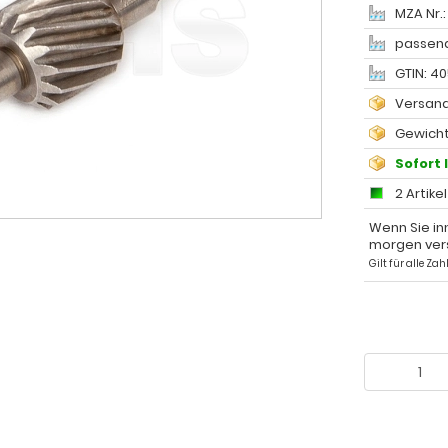
MZA Nr.:
passend
GTIN: 4
Versand
Gewicht
Sofort 
2 Artike
Wenn Sie in
morgen ver
Gilt für alle Z